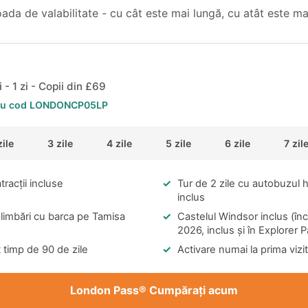
ada de valabilitate - cu cât este mai lungă, cu atât este mai
i -
1 zi
- Copii din
£69
cu cod
LONDONCP05LP
zile
3 zile
4 zile
5 zile
6 zile
7 zil
racții incluse
Tur de 2 zile cu autobuzul
inclus
limbări cu barca pe Tamisa
Castelul Windsor inclus (în
2026, inclus și în Explorer 
t timp de 90 de zile
Activare numai la prima vizi
London Pass® Cumpărați acum