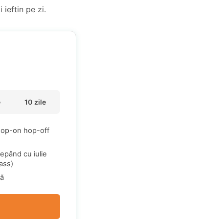
 ieftin pe zi.
e
10 zile
 hop-on hop-off
cepând cu iulie
Pass)
tă