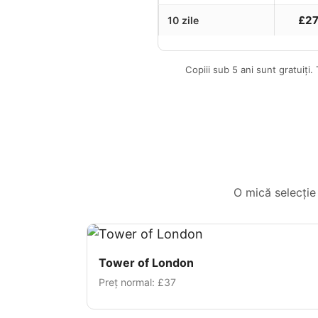
£2
10 zile
Copiii sub 5 ani sunt gratuiți.
O mică selecție 
Tower of London
Preț normal:
£37