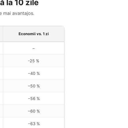
 la 10 zile
e mai avantajos.
Economii vs. 1 zi
–
-25 %
−40 %
−50 %
−56 %
−60 %
−63 %