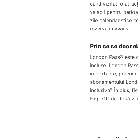
când vizitați o atra
valabil pentru perioad
zile calendaristice c
rezerva în avans.
Prin ce se deose
London Pass® este ce
incluse. London Pass®
importante, precum 
abonamentului London
inclusive”. În plus
Hop-Off de două zil