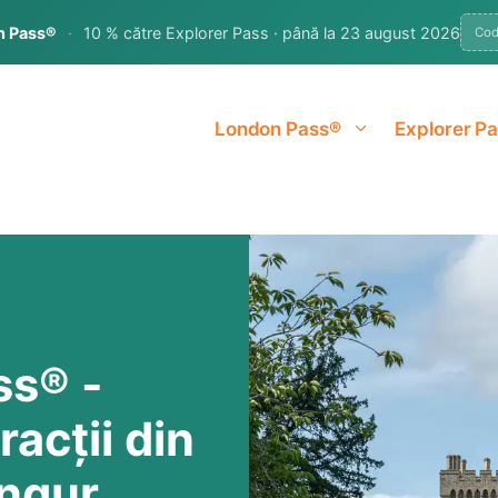
n Pass®
·
10 % către Explorer Pass · până la 23 august 2026
Co
London Pass®
Explorer P
ss® -
acții din
ingur