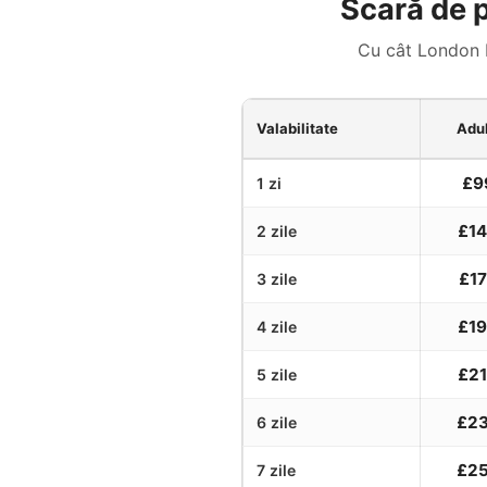
Scară de p
Cu cât London P
Valabilitate
Adul
£9
1 zi
£1
2 zile
£1
3 zile
£1
4 zile
£2
5 zile
£2
6 zile
£2
7 zile