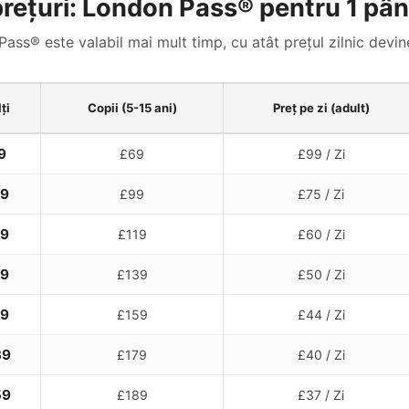
rețuri: London Pass® pentru 1 până
ass® este valabil mai mult timp, cu atât prețul zilnic devin
ți
Copii (5-15 ani)
Preț pe zi (adult)
9
£69
£99
/ Zi
49
£99
£75
/ Zi
79
£119
£60
/ Zi
99
£139
£50
/ Zi
19
£159
£44
/ Zi
39
£179
£40
/ Zi
59
£189
£37
/ Zi