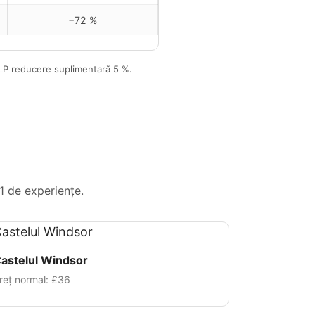
−72 %
LP
reducere suplimentară 5 %.
11 de experiențe.
astelul Windsor
reț normal:
£36