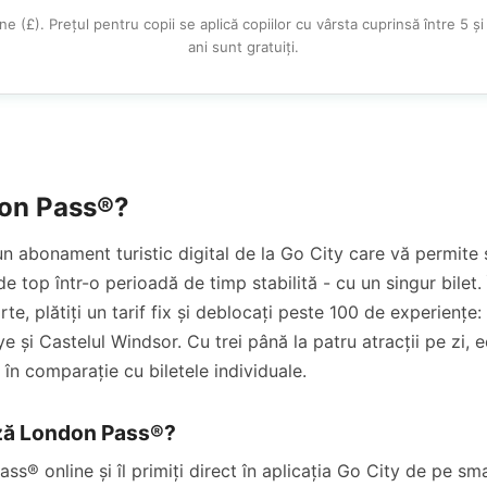
line (£). Prețul pentru copii se aplică copiilor cu vârsta cuprinsă între 5 și
ani sunt gratuiți.
don Pass®?
 abonament turistic digital de la Go City care vă permite s
 de top într-o perioadă de timp stabilită - cu un singur bilet. 
arte, plătiți un tarif fix și deblocați peste 100 de experiențe
 și Castelul Windsor. Cu trei până la patru atracții pe zi, 
ă în comparație cu biletele individuale.
ză London Pass®?
s® online și îl primiți direct în aplicația Go City de pe s