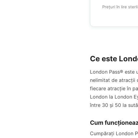
Prețuri în lire ster
Ce este Lon
London Pass® este un
nelimitat de atracții
fiecare atracție în p
London la London Eye
între 30 și 50 la sut
Cum funcționea
Cumpărați London Pas