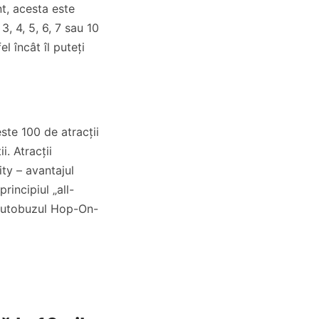
t, acesta este
3, 4, 5, 6, 7 sau 10
l încât îl puteți
te 100 de atracții
. Atracții
ty – avantajul
incipiul „all-
 autobuzul Hop-On-