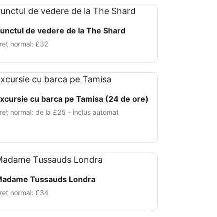
unctul de vedere de la The Shard
reț normal:
£32
xcursie cu barca pe Tamisa (24 de ore)
reț normal: de la
£25
- inclus automat
adame Tussauds Londra
reț normal:
£34