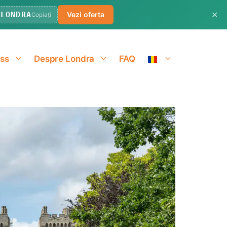
✕
LONDRA
Vezi oferta
d
Copiați
ass
Despre Londra
FAQ