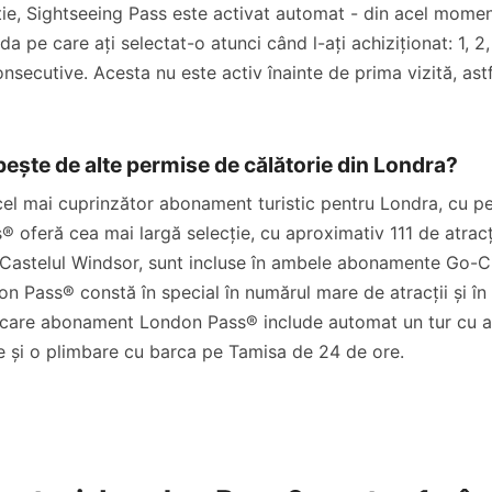
cție, Sightseeing Pass este activat automat - din acel momen
a pe care ați selectat-o atunci când l-ați achiziționat: 1, 2, 
onsecutive. Acesta nu este activ înainte de prima vizită, astfe
bește de alte permise de călătorie din Londra?
l mai cuprinzător abonament turistic pentru Londra, cu pes
 oferă cea mai largă selecție, cu aproximativ 111 de atracții
Castelul Windsor, sunt incluse în ambele abonamente Go-Ci
 Pass® constă în special în numărul mare de atracții și în pr
, fiecare abonament London Pass® include automat un tur cu
e și o plimbare cu barca pe Tamisa de 24 de ore.