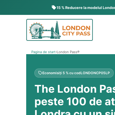
15 % Reducere la modelul Londo
Treci
la
conținut
Pagina de start
London Pass®
Economisiți 5 % cu cod
LONDONCP05LP
The London Pa
peste 100 de atr
Londra cu un s