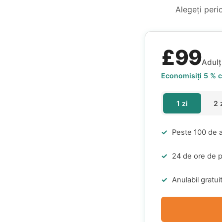
Alegeți perio
£99
Adulț
Economisiți 5 % 
1 zi
2 
Peste 100 de at
24 de ore de p
Anulabil gratui