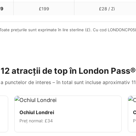
79
£199
£28
/ Zi
 Toate prețurile sunt exprimate în lire sterline (£). Cu cod
LONDONCP05
12 atracții de top în London Pass®
a punctelor de interes – în total sunt incluse aproximativ 1
Ochiul Londrei
C
Preț normal:
£34
P