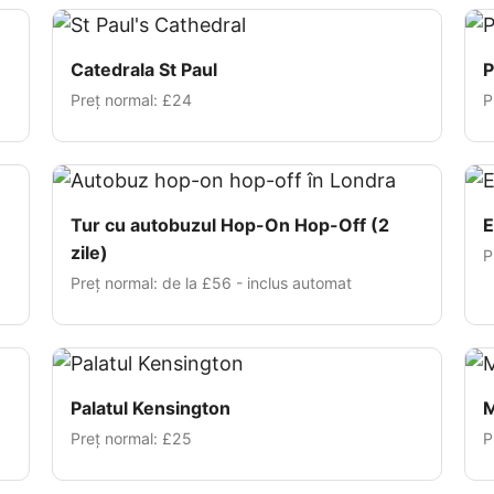
Catedrala St Paul
P
Preț normal:
£24
P
Tur cu autobuzul Hop-On Hop-Off (2
E
zile)
P
Preț normal: de la
£56
- inclus automat
Palatul Kensington
M
Preț normal:
£25
P