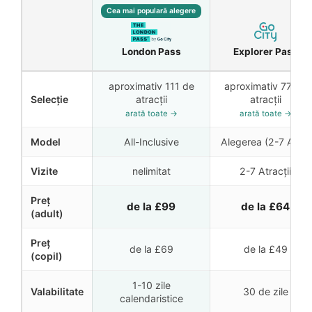
Cea mai populară alegere
London Pass
Explorer Pass
aproximativ 111 de
aproximativ 77 de
Selecție
atracții
atracții
arată toate →
arată toate →
Model
All-Inclusive
Alegerea (2-7 Attr.)
Vizite
nelimitat
2-7 Atracții
Preț
de la
£99
de la
£64
(adult)
Preț
de la
£69
de la
£49
(copil)
1-10 zile
Valabilitate
30 de zile
calendaristice