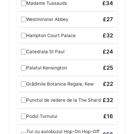
£34
Madame Tussauds
£27
Westminster Abbey
£32
Hampton Court Palace
£24
Catedrala St Paul
£25
Palatul Kensington
£22
Grădinile Botanice Regale, Kew
£32
Punctul de vedere de la The Shard
£16
Podul Turnului
Tur cu autobuzul Hop-On Hop-Off