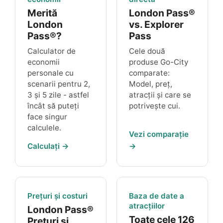
Merită
London Pass®
London
vs. Explorer
Pass®?
Pass
Calculator de
Cele două
economii
produse Go-City
personale cu
comparate:
scenarii pentru 2,
Model, preț,
3 și 5 zile - astfel
atracții și care se
încât să puteți
potrivește cui.
face singur
calculele.
Vezi comparație
Calculați →
→
Prețuri și costuri
Baza de date a
atracțiilor
London Pass®
Toate cele 126
Prețuri și