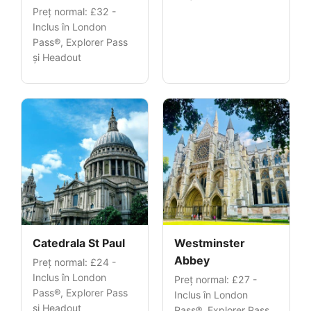
Preț normal:
£32
-
Inclus în London
Pass®, Explorer Pass
și Headout
Catedrala St Paul
Westminster
Abbey
Preț normal:
£24
-
Inclus în London
Preț normal:
£27
-
Pass®, Explorer Pass
Inclus în London
și Headout
Pass®, Explorer Pass