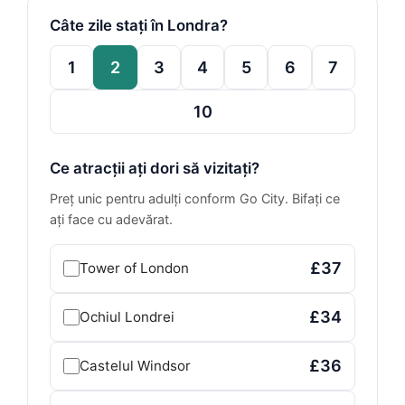
Câte zile stați în Londra?
1
2
3
4
5
6
7
10
Ce atracții ați dori să vizitați?
Preț unic pentru adulți conform Go City. Bifați ce
ați face cu adevărat.
£37
Tower of London
£34
Ochiul Londrei
£36
Castelul Windsor