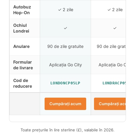
Autobuz
✓ 2 zile
✓ 2 zile
Hop-On
Ochiul
✓
✓
Londrei
Anulare
90 de zile gratuite
90 de zile gratuite
Formular
Aplicația Go City
Aplicația Go City
de livrare
Cod de
LONDONCP05LP
LONDRACP05
reducere
Cumpărați acum
Cumpărați acum
Toate prețurile în lire sterline (£), valabile în 2026.