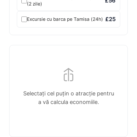
£56
(2 zile)
£25
Excursie cu barca pe Tamisa (24h)
Selectați cel puțin o atracție pentru
a vă calcula economiile.