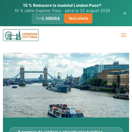
15 % Reducere la modelul London Pass®
10 % către Explorer Pass · până la 23 august 2026
✕
LONDRA
Vezi oferta
Cod
Treci
Me
la
conținut