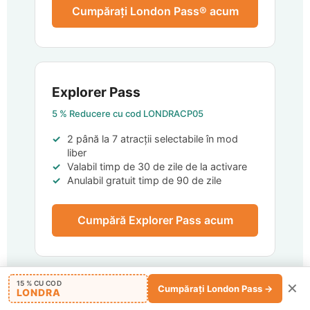
Cumpărați London Pass® acum
Explorer Pass
5 %
Reducere cu cod
LONDRACP05
2 până la 7 atracții selectabile în mod
liber
Valabil timp de 30 de zile de la activare
Anulabil gratuit timp de 90 de zile
Cumpără Explorer Pass acum
Încă nu sunteți sigur?
Înapoi la chestionar ↑
15 % CU COD
✕
Cumpărați London Pass →
LONDRA