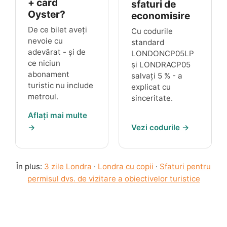
+ card
sfaturi de
Oyster?
economisire
De ce bilet aveți
Cu codurile
nevoie cu
standard
adevărat - și de
LONDONCP05LP
ce niciun
și
LONDRACP05
abonament
salvați
5 %
- a
turistic nu include
explicat cu
metroul.
sinceritate.
Aflați mai multe
→
Vezi codurile →
În plus:
3 zile Londra
·
Londra cu copii
·
Sfaturi pentru
permisul dvs. de vizitare a obiectivelor turistice