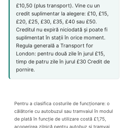
£10,50
(plus transport). Vine cu un
credit suplimentar la alegere:
£10
,
£15
,
£20
,
£25
,
£30
,
£35
,
£40
sau
£50
.
Creditul nu expiră niciodată și poate fi
suplimentat în stații în orice moment.
Regula generală a Transport for
London: pentru două zile în jurul
£15
,
timp de patru zile în jurul
£30
Credit de
pornire.
Pentru a clasifica costurile de funcționare: o
călătorie cu autobuzul sau tramvaiul în modul
de plată în funcție de utilizare costă
£1,75
,
acoperirea zilnică pentru autobuz și tramvai