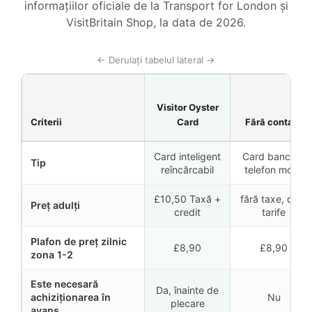
informațiilor oficiale de la Transport for London și
VisitBritain Shop, la data de 2026.
← Derulați tabelul lateral →
Visitor Oyster
Criterii
Card
Fără contact
Card inteligent
Card bancar /
Tip
reîncărcabil
telefon mobil
£10,50
Taxă +
fără taxe, doar
Preț adulți
credit
tarife
Plafon de preț zilnic
£8,90
£8,90
zona 1-2
Este necesară
Da, înainte de
achiziționarea în
Nu
plecare
avans