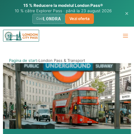
15 % Reducere la modelul London Pass®
10 % către Explorer Pass · până la 23 august 2026
✕
LONDRA
Vezi oferta
Cod
Treci
Me
la
conținut
Pagina de start
London Pass & Transport