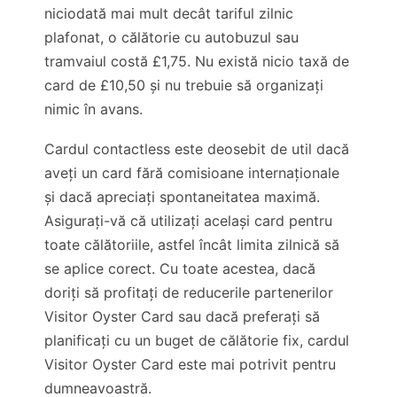
niciodată mai mult decât tariful zilnic
plafonat, o călătorie cu autobuzul sau
tramvaiul costă
£1,75
. Nu există nicio taxă de
card de
£10,50
și nu trebuie să organizați
nimic în avans.
Cardul contactless este deosebit de util dacă
aveți un card fără comisioane internaționale
și dacă apreciați spontaneitatea maximă.
Asigurați-vă că utilizați același card pentru
toate călătoriile, astfel încât limita zilnică să
se aplice corect. Cu toate acestea, dacă
doriți să profitați de reducerile partenerilor
Visitor Oyster Card sau dacă preferați să
planificați cu un buget de călătorie fix, cardul
Visitor Oyster Card este mai potrivit pentru
dumneavoastră.