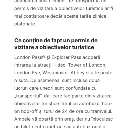
adăugarea unui element de transport la un
permis de vizitare a obiectivelor turistice ar fi
mai costisitoare decât aceste tarife zilnice
plafonate.
Ce conține de fapt un permis de
vizitare a obiectivelor turistice
London Pass® și Explorer Pass acoperă
intrarea la atracții - deci Tower of London,
London Eye, Westminster Abbey și alte peste
o sută. De asemenea, sunt incluse două
lucruri care uneori sunt confundate cu
„transportul“, dar care fac parte din vizitarea
obiectivelor turistice: turul cu autobuzul hop-
on hop-off și turul de 24 de ore cu tramvaiul.
Ambele vă poartă prin oraș, dar nu înlocuiesc
un bilet pentru metrou sau autobuz public.