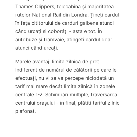
Thames Clippers, telecabina și majoritatea
rutelor National Rail din Londra. Țineți cardul
în fața cititorului de carduri galbene atunci
când urcați și coborâți - asta e tot. În
autobuze și tramvaie, atingeți cardul doar
atunci când urcați.
Marele avantaj: limita zilnică de preț.
Indiferent de numărul de călătorii pe care le
efectuați, nu vi se va percepe niciodată un
tarif mai mare decât limita zilnică în zonele
centrale 1-2. Schimbări multiple, traversarea
centrului orașului - în final, plătiți tariful zilnic
plafonat.