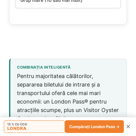
Grup mare (10 sau mai mult)
COMBINAȚIA INTELIGENTĂ
Pentru majoritatea călătorilor,
separarea biletului de intrare și a
transportului oferă cele mai mari
economii: un London Pass® pentru
atracțiile scumpe, plus un Visitor Oyster
Card sau plata fără contact pentru
15 % CU COD
✕
plimbările intermediare. În acest fel,
Cumpărați London Pass →
LONDRA
plătiți doar cel mai ieftin preț pentru