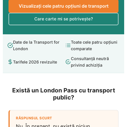
Vizualizați cele patru opțiuni de transport
Care carte mi se potrivește?
Date de la Transport for
Toate cele patru opțiuni
London
comparate
Consultanță neutră
Tarifele 2026 revizuite
privind achiziția
Există un London Pass cu transport
public?
RĂSPUNSUL SCURT
Nu. În prezent, nu există niciun