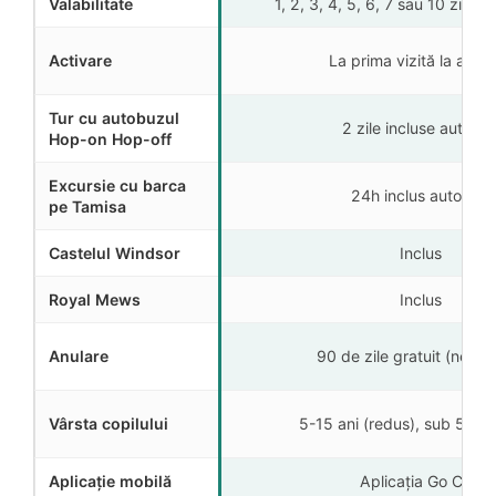
Valabilitate
1, 2, 3, 4, 5, 6, 7 sau 10 zile 
Activare
La prima vizită la atrac
Tur cu autobuzul
2 zile incluse automa
Hop-on Hop-off
Excursie cu barca
24h inclus automat
pe Tamisa
Castelul Windsor
Inclus
Royal Mews
Inclus
Anulare
90 de zile gratuit (neact
Vârsta copilului
5-15 ani (redus), sub 5 ani 
Aplicație mobilă
Aplicația Go City