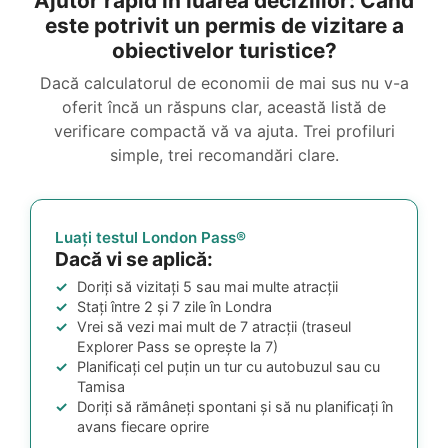
Ajutor rapid în luarea deciziilor: Când
este potrivit un permis de vizitare a
obiectivelor turistice?
Dacă calculatorul de economii de mai sus nu v-a
oferit încă un răspuns clar, această listă de
verificare compactă vă va ajuta. Trei profiluri
simple, trei recomandări clare.
Luați testul London Pass®
Dacă vi se aplică:
Doriți să vizitați 5 sau mai multe atracții
Stați între 2 și 7 zile în Londra
Vrei să vezi mai mult de 7 atracții (traseul
Explorer Pass se oprește la 7)
Planificați cel puțin un tur cu autobuzul sau cu
Tamisa
Doriți să rămâneți spontani și să nu planificați în
avans fiecare oprire