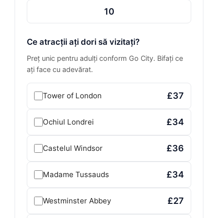
10
Ce atracții ați dori să vizitați?
Preț unic pentru adulți conform Go City. Bifați ce
ați face cu adevărat.
£37
Tower of London
£34
Ochiul Londrei
£36
Castelul Windsor
£34
Madame Tussauds
£27
Westminster Abbey