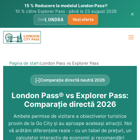
15 % Reducere la modelul London Pass®
10 % către Explorer Pass · până la 23 august 2026
✕
LONDRA
Vezi oferta
Cod
Treci
Me
la
conținut
Pagina de start
London Pass vs Explorer Pass
Comparație directă neutră 2026
London Pass® vs Explorer Pass:
Comparație directă 2026
Ambele permise de vizitare a obiectivelor turistice
provin de la Go City și au aproape aceleași atracții. Noi
vă arătăm diferențele reale - cu un tabel de prețuri, un
calculator interactiv de economii și recomandări