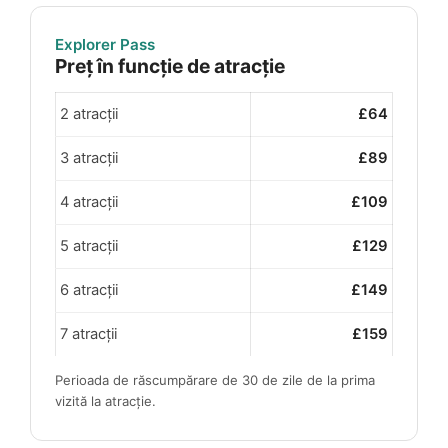
Explorer Pass
Preț în funcție de atracție
2 atracții
£64
3 atracții
£89
4 atracții
£109
5 atracții
£129
6 atracții
£149
7 atracții
£159
Perioada de răscumpărare de 30 de zile de la prima
vizită la atracție.