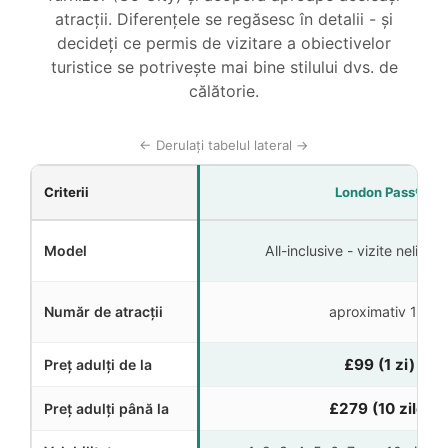
atracții. Diferențele se regăsesc în detalii - și
decideți ce permis de vizitare a obiectivelor
turistice se potrivește mai bine stilului dvs. de
călătorie.
← Derulați tabelul lateral →
Criterii
London Pass®
Model
All-inclusive - vizite nelimita
Număr de atracții
aproximativ 111
£99
(1 zi)
Preț adulți de la
£279
(10 zile)
Preț adulți până la