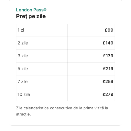
London Pass®
Preț pe zile
1 zi
£99
2 zile
£149
3 zile
£179
5 zile
£219
7 zile
£259
10 zile
£279
Zile calendaristice consecutive de la prima vizită la
atracție.