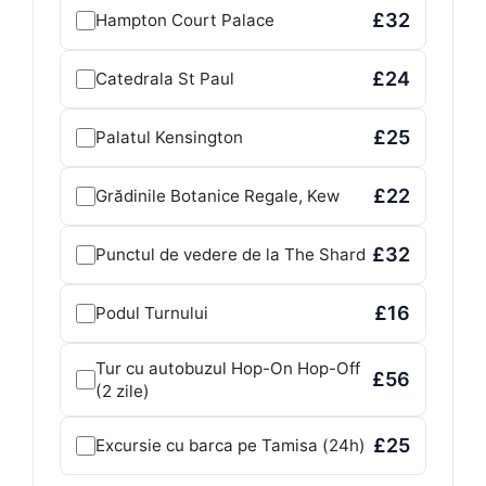
£32
Hampton Court Palace
£24
Catedrala St Paul
£25
Palatul Kensington
£22
Grădinile Botanice Regale, Kew
£32
Punctul de vedere de la The Shard
£16
Podul Turnului
Tur cu autobuzul Hop-On Hop-Off
£56
(2 zile)
£25
Excursie cu barca pe Tamisa (24h)