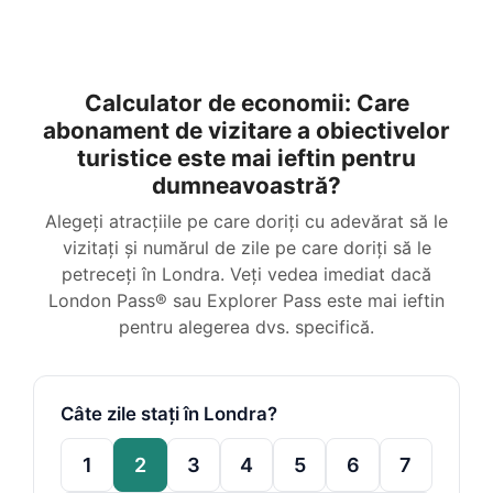
Calculator de economii: Care
abonament de vizitare a obiectivelor
turistice este mai ieftin pentru
dumneavoastră?
Alegeți atracțiile pe care doriți cu adevărat să le
vizitați și numărul de zile pe care doriți să le
petreceți în Londra. Veți vedea imediat dacă
London Pass® sau Explorer Pass este mai ieftin
pentru alegerea dvs. specifică.
Câte zile stați în Londra?
1
2
3
4
5
6
7