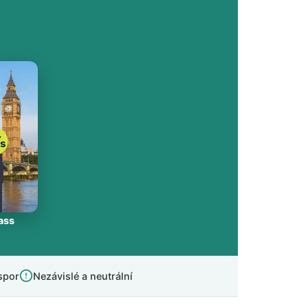
ass
úspor
Nezávislé a neutrální