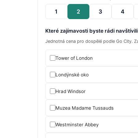
1
2
3
4
Které zajímavosti byste rádi navštívil
Jednotná cena pro dospělé podle Go City. Za
Tower of London
Londýnské oko
Hrad Windsor
Muzea Madame Tussauds
Westminster Abbey