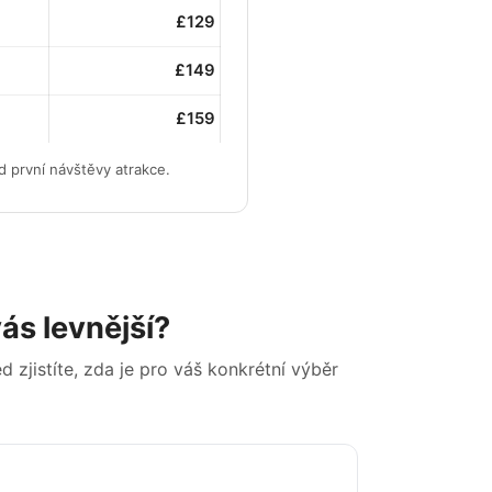
£129
£149
£159
d první návštěvy atrakce.
vás levnější?
d zjistíte, zda je pro váš konkrétní výběr