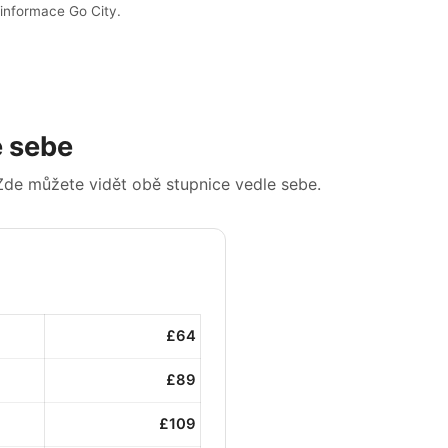
 informace Go City.
e sebe
Zde můžete vidět obě stupnice vedle sebe.
£64
£89
£109