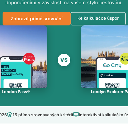
doporučeními v závislosti na vašem stylu cestování.
Ke kalkulačce úspor
Zobrazit přímé srovnání
VS
London Pass®
Londýn Explorer P
2026
15 přímo srovnávaných kritérií
Interaktivní kalkulačka 