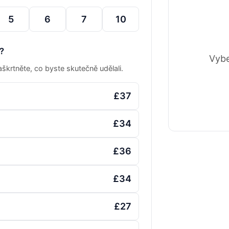
5
6
7
10
i?
Vybe
škrtněte, co byste skutečně udělali.
£37
£34
£36
£34
£27