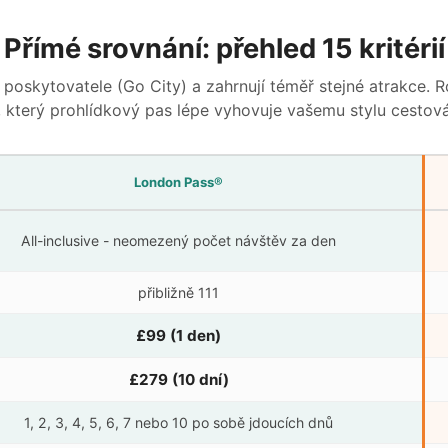
Přímé srovnání: přehled 15 kritérií
poskytovatele (Go City) a zahrnují téměř stejné atrakce. R
, který prohlídkový pas lépe vyhovuje vašemu stylu cestová
London Pass®
All-inclusive - neomezený počet návštěv za den
přibližně 111
£99
(1 den)
£279
(10 dní)
1, 2, 3, 4, 5, 6, 7 nebo 10 po sobě jdoucích dnů