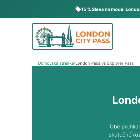
15 % Sleva na model Lond
Přeskočit
na
obsah
Domovská stránka
London Pass vs Explorer Pass
Londo
Obě prohlíd
skutečné roz