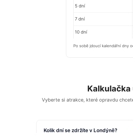
5 dní
7 dní
10 dní
Po sobě jdoucí kalendářní dny o
Kalkulačka ú
Vyberte si atrakce, které opravdu chcete 
Kolik dní se zdržíte v Londýně?