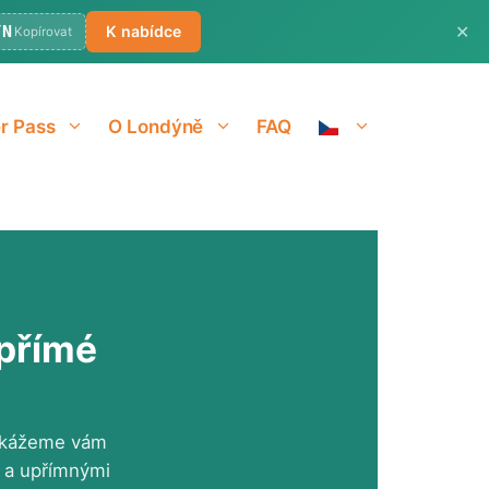
✕
ÝN
K nabídce
Kopírovat
r Pass
O Londýně
FAQ
 přímé
 Ukážeme vám
r a upřímnými