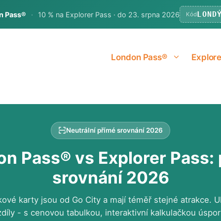
LOND
on Pass®
·
10 % na Explorer Pass · do 23. srpna 2026
Kód
London Pass®
Explore
Neutrální přímé srovnání 2026
n Pass® vs Explorer Pass:
srovnání 2026
kové karty jsou od Go City a mají téměř stejné atrakce.
díly - s cenovou tabulkou, interaktivní kalkulačkou úspo