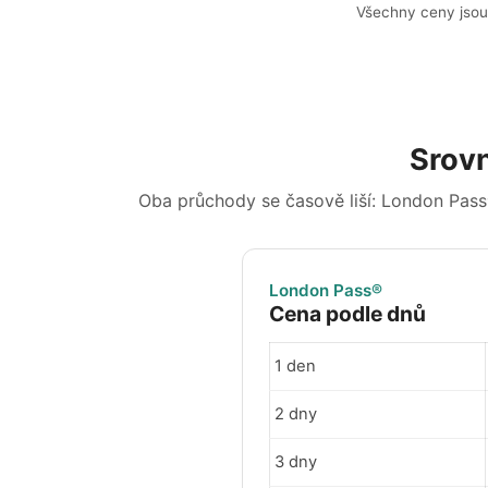
Všechny ceny jsou 
Srovn
Oba průchody se časově liší: London Pass
London Pass®
Cena podle dnů
1 den
2 dny
3 dny