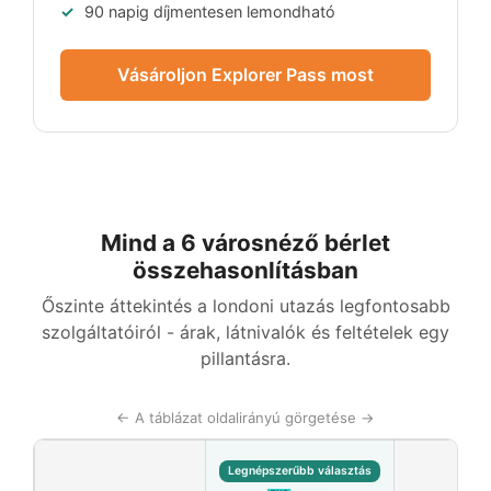
90 napig díjmentesen lemondható
Vásároljon Explorer Pass most
Mind a 6 városnéző bérlet
összehasonlításban
Őszinte áttekintés a londoni utazás legfontosabb
szolgáltatóiról - árak, látnivalók és feltételek egy
pillantásra.
← A táblázat oldalirányú görgetése →
Legnépszerűbb választás