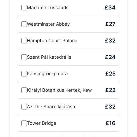
£34
Madame Tussauds
£27
Westminster Abbey
£32
Hampton Court Palace
£24
Szent Pál katedrális
£25
Kensington-palota
£22
Királyi Botanikus Kertek, Kew
£32
Az The Shard kilátása
£16
Tower Bridge