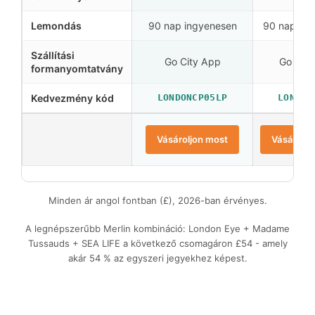
Lemondás
90 nap ingyenesen
90 nap ing
Szállítási
Go City App
Go City
formanyomtatvány
Kedvezmény kód
LONDONCP05LP
LONDON
Vásároljon most
Vásároljo
Minden ár angol fontban (£), 2026-ban érvényes.
A legnépszerűbb Merlin kombináció: London Eye + Madame
Tussauds + SEA LIFE a következő csomagáron
£54
- amely
akár
54 %
az egyszeri jegyekhez képest.