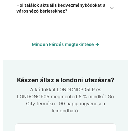
Hol találok aktuális kedvezménykódokat a
városnéző bérletekhez?
Minden kérdés megtekintése →
Készen állsz a londoni utazásra?
A kódokkal
LONDONCP05LP
és
LONDONCP05
megmented
5 %
mindkét Go
City termékre. 90 napig ingyenesen
lemondható.