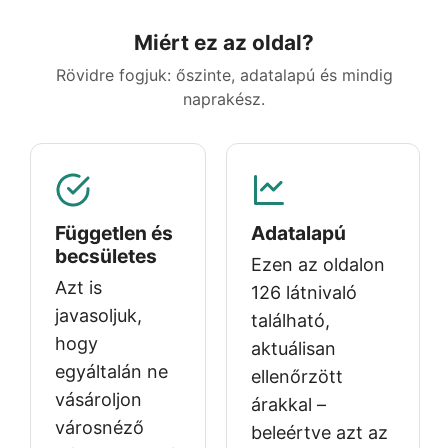
Miért ez az oldal?
Rövidre fogjuk: őszinte, adatalapú és mindig
naprakész.
Független és
Adatalapú
becsületes
Ezen az oldalon
Azt is
126 látnivaló
javasoljuk,
található,
hogy
aktuálisan
egyáltalán ne
ellenőrzött
vásároljon
árakkal –
városnéző
beleértve azt az