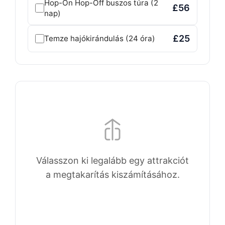
Hop-On Hop-Off buszos túra (2
£56
nap)
£25
Temze hajókirándulás (24 óra)
Válasszon ki legalább egy attrakciót
a megtakarítás kiszámításához.