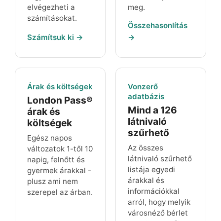
elvégezheti a
meg.
számításokat.
Összehasonlítás
Számítsuk ki →
→
Árak és költségek
Vonzerő
adatbázis
London Pass®
Mind a 126
árak és
látnivaló
költségek
szűrhető
Egész napos
Az összes
változatok 1-től 10
látnivaló szűrhető
napig, felnőtt és
listája egyedi
gyermek árakkal -
árakkal és
plusz ami nem
információkkal
szerepel az árban.
arról, hogy melyik
városnéző bérlet