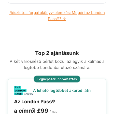
Részletes forgatókönyv-elemzés: Megéri az London
Pass®? →
Top 2 ajánlásunk
A két városnéző bérlet közül az egyik alkalmas a
legtöbb Londonba utazó számára.
Legnépszerűbb választás
A lehető legtöbbet akarod látni
Az London Pass®
a címről
£99
/ nap