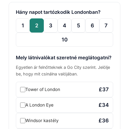
Hány napot tartózkodik Londonban?
1
2
3
4
5
6
7
10
Mely látnivalókat szeretné meglátogatni?
Egyetlen ár felnőtteknek a Go City szerint. Jelölje
be, hogy mit csinálna valójában.
£37
Tower of London
£34
A London Eye
£36
Windsor kastély