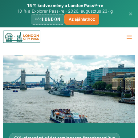
15 % kedvezmény a London Pass®-re
10 % a Explorer Pass-re · 2026. augusztus 23-ig
✕
LONDON
Az ajánlathoz
Kód
Ugrás
M
a
tartalomra