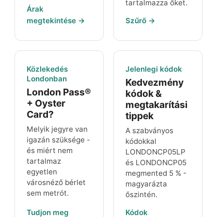
tartalmazza őket.
Árak
megtekintése →
Szűrő →
Közlekedés
Jelenlegi kódok
Londonban
Kedvezmény
London Pass®
kódok &
+ Oyster
megtakarítási
Card?
tippek
Melyik jegyre van
A szabványos
igazán szüksége -
kódokkal
és miért nem
LONDONCP05LP
tartalmaz
és
LONDONCP05
egyetlen
megmented
5 %
-
városnéző bérlet
magyarázta
sem metrót.
őszintén.
Tudjon meg
Kódok