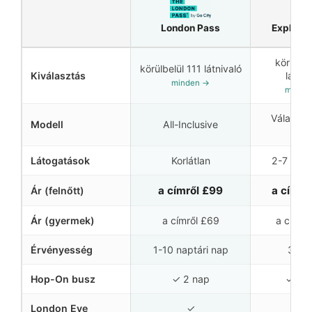
London Pass
Explorer
körülbel
körülbelül 111 látnivaló
Kiválasztás
látniv
minden →
minde
Választá
Modell
All-Inclusive
attr.
Látogatások
Korlátlan
2-7 Látn
a címről
£99
a címrő
Ár (felnőtt)
Ár (gyermek)
a címről
£69
a címrő
Érvényesség
1-10 naptári nap
30 n
Hop-On busz
✓ 2 nap
✓ 2 
London Eye
✓
✓