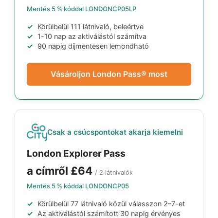
Mentés 5 % kóddal
LONDONCP05LP
Körülbelül 111 látnivaló, beleértve
1-10 nap az aktiválástól számítva
90 napig díjmentesen lemondható
Vásároljon London Pass® most
Csak a csúcspontokat akarja kiemelni
London Explorer Pass
a címről
£64
/ 2 látnivalók
Mentés 5 % kóddal
LONDONCP05
Körülbelül 77 látnivaló közül válasszon 2–7-et
Az aktiválástól számított 30 napig érvényes