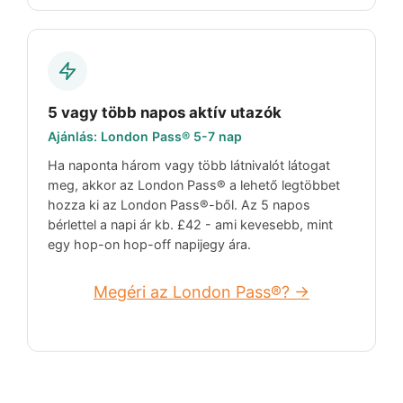
5 vagy több napos aktív utazók
Ajánlás: London Pass® 5-7 nap
Ha naponta három vagy több látnivalót látogat
meg, akkor az London Pass® a lehető legtöbbet
hozza ki az London Pass®-ből. Az 5 napos
bérlettel a napi ár kb.
£42
- ami kevesebb, mint
egy hop-on hop-off napijegy ára.
Megéri az London Pass®? →