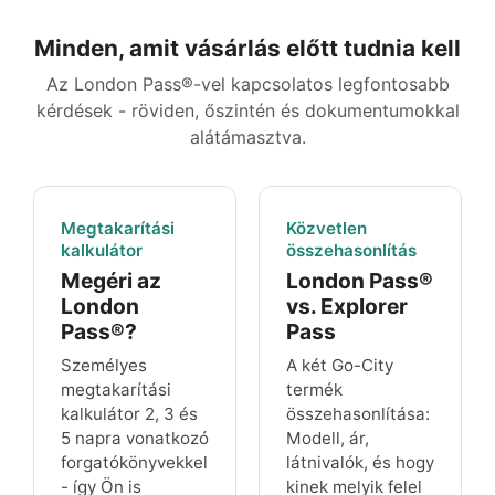
Minden, amit vásárlás előtt tudnia kell
Az London Pass®-vel kapcsolatos legfontosabb
kérdések - röviden, őszintén és dokumentumokkal
alátámasztva.
Megtakarítási
Közvetlen
kalkulátor
összehasonlítás
Megéri az
London Pass®
London
vs. Explorer
Pass®?
Pass
Személyes
A két Go-City
megtakarítási
termék
kalkulátor 2, 3 és
összehasonlítása:
5 napra vonatkozó
Modell, ár,
forgatókönyvekkel
látnivalók, és hogy
- így Ön is
kinek melyik felel