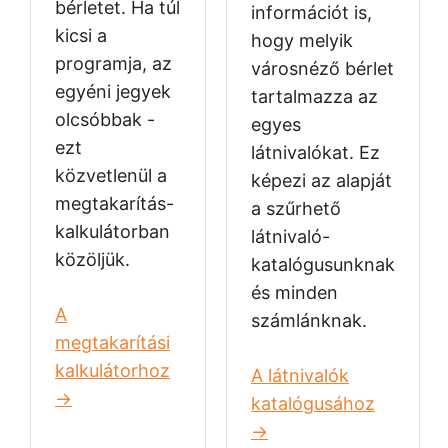
bérletet. Ha túl
információt is,
kicsi a
hogy melyik
programja, az
városnéző bérlet
egyéni jegyek
tartalmazza az
olcsóbbak -
egyes
ezt
látnivalókat. Ez
közvetlenül a
képezi az alapját
megtakarítás-
a szűrhető
kalkulátorban
látnivaló-
közöljük.
katalógusunknak
és minden
A
számlánknak.
megtakarítási
kalkulátorhoz
A látnivalók
→
katalógusához
→