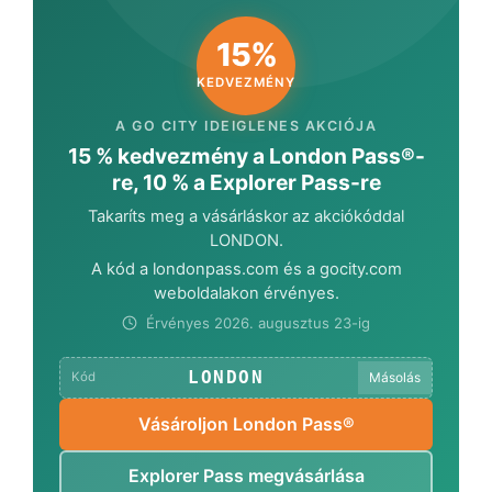
15%
KEDVEZMÉNY
A GO CITY IDEIGLENES AKCIÓJA
15 % kedvezmény a London Pass®-
re, 10 % a Explorer Pass-re
Takaríts meg a vásárláskor az akciókóddal
LONDON
.
A kód a londonpass.com és a gocity.com
weboldalakon érvényes.
Érvényes 2026. augusztus 23-ig
LONDON
Másolás
Kód
Vásároljon London Pass®
Explorer Pass megvásárlása