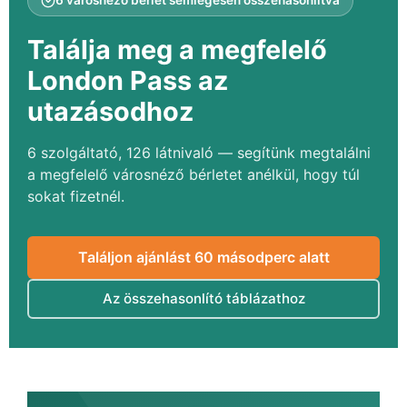
6 városnéző bérlet semlegesen összehasonlítva
Találja meg a megfelelő
London Pass
az
utazásodhoz
6 szolgáltató, 126 látnivaló — segítünk megtalálni
a megfelelő városnéző bérletet anélkül, hogy túl
sokat fizetnél.
Találjon ajánlást 60 másodperc alatt
Az összehasonlító táblázathoz