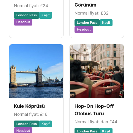
Görünüm
Normal fiyat:
£24
Normal fiyat:
£32
London Pass
Kaşif
Headout
London Pass
Kaşif
Headout
Kule Köprüsü
Hop-On Hop-Off
Otobüs Turu
Normal fiyat:
£16
Normal fiyat: dan
£44
London Pass
Kaşif
Headout
London Pass
Kaşif