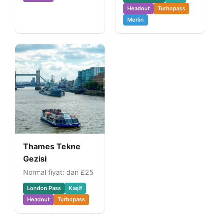
Headout
Turbopass
Merlin
Thames Tekne
Gezisi
Normal fiyat: dan
£25
London Pass
Kaşif
Headout
Turbopass