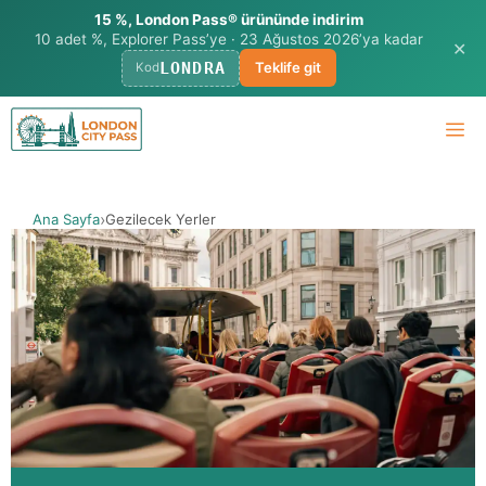
15 %, London Pass® ürününde indirim
10 adet %, Explorer Pass’ye · 23 Ağustos 2026’ya kadar
✕
LONDRA
Teklife git
Kod
İçeriğe
M
geç
Ana Sayfa
Gezilecek Yerler