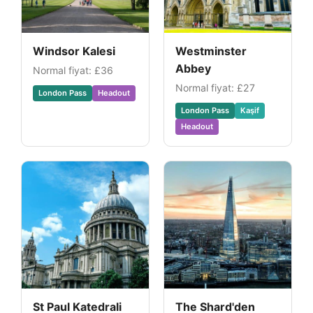
Windsor Kalesi
Westminster
Abbey
Normal fiyat:
£36
Normal fiyat:
£27
London Pass
Headout
London Pass
Kaşif
Headout
St Paul Katedrali
The Shard'den