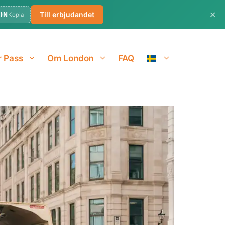
✕
ON
Till erbjudandet
Kopia
r Pass
Om London
FAQ