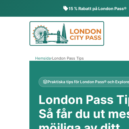
15 % Rabatt på London Pass®
Hoppa
till
innehåll
Hemsida
London Pass Tips
Praktiska tips för London Pass® och Explor
London Pass Ti
Så får du ut me
möjliga av ditt