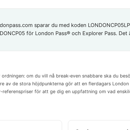
londonpass.com sparar du med koden
LONDONCP05LP
DONCP05
för London Pass® och Explorer Pass. Det 
 ordningen: om du vill nå break-even snabbare ska du besö
r tre av de stora höjdpunkterna gör att en flerdagars London
-referenspriser för att ge dig en uppfattning om vad enskild