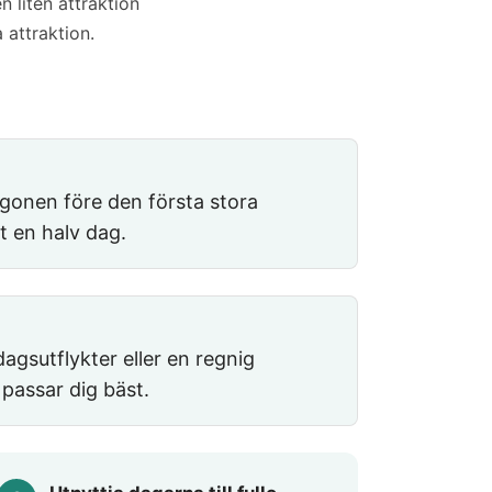
 liten attraktion
 attraktion.
gonen före den första stora
rt en halv dag.
agsutflykter eller en regnig
 passar dig bäst.