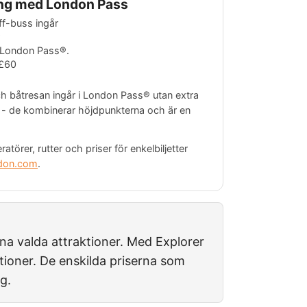
ing med London Pass
f-buss ingår
i London Pass®.
£60
båtresan ingår i London Pass® utan extra
 - de kombinerar höjdpunkterna och är en
atörer, rutter och priser för enkelbiljetter
don.com
.
ina valda attraktioner. Med Explorer
ktioner. De enskilda priserna som
g.