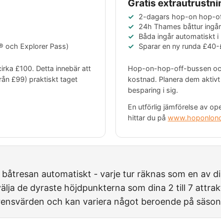
Gratis extrautrustn
2-dagars hop-on hop-of
24h Thames båttur ingår
Båda ingår automatiskt 
 och Explorer Pass)
Sparar en ny runda
£40-
cirka
£100
. Detta innebär att
Hop-on-hop-off-bussen och 
från
£99
) praktiskt taget
kostnad. Planera dem aktivt
besparing i sig.
En utförlig jämförelse av oper
hittar du på
www.hoponlon
h båtresan automatiskt - varje tur räknas som en av d
 välja de dyraste höjdpunkterna som dina 2 till 7 attra
rensvärden och kan variera något beroende på säson