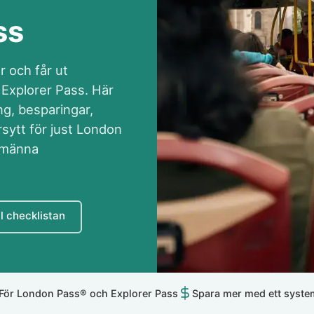
ss
r och får ut
 Explorer Pass. Här
ng, besparingar,
rsytt för just London
llmänna
ll checklistan
För London Pass® och Explorer Pass
Spara mer med ett syste