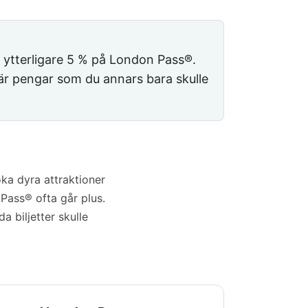
ytterligare
5 %
på London Pass®.
är pengar som du annars bara skulle
ka dyra attraktioner
 Pass® ofta går plus.
a biljetter skulle