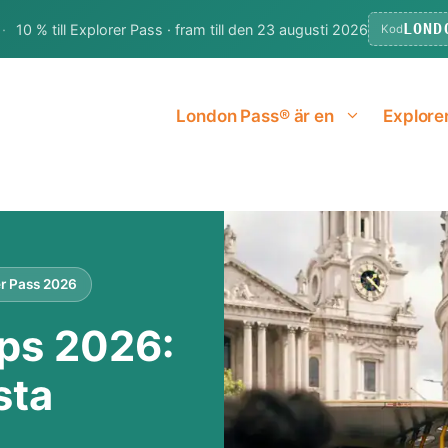
LOND
·
10 % till Explorer Pass · fram till den 23 augusti 2026
Kod
London Pass® är en
Explore
er Pass 2026
ps 2026:
sta