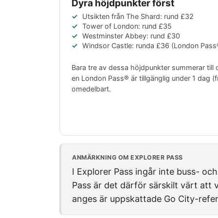
Dyra höjdpunkter först
Utsikten från The Shard: rund
£32
Tower of London: rund
£35
Westminster Abbey: rund
£30
Windsor Castle: runda
£36
(London Pass®
Bara tre av dessa höjdpunkter summerar till 
en London Pass® är tillgänglig under 1 dag (
omedelbart.
ANMÄRKNING OM EXPLORER PASS
I Explorer Pass ingår inte buss- oc
Pass är det därför särskilt värt att
anges är uppskattade Go City-refe