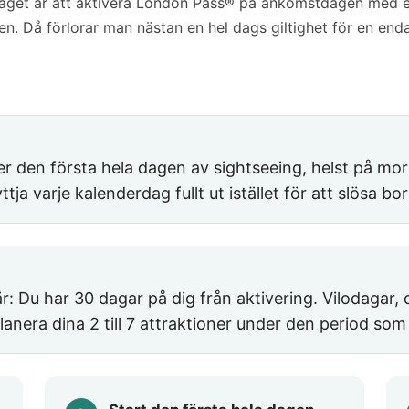
taget är att aktivera London Pass® på ankomstdagen med en
n. Då förlorar man nästan en hel dags giltighet för en enda
 den första hela dagen av sightseeing, helst på mor
tja varje kalenderdag fullt ut istället för att slösa bo
: Du har 30 dagar på dig från aktivering. Vilodagar, d
lanera dina 2 till 7 attraktioner under den period som