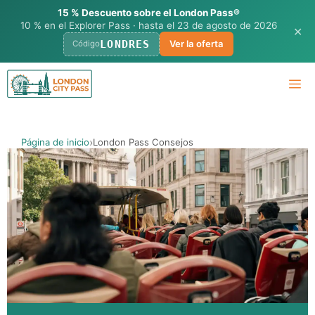
15 % Descuento sobre el London Pass®
10 % en el Explorer Pass · hasta el 23 de agosto de 2026
✕
LONDRES
Ver la oferta
Código
Ir
M
al
contenido
Página de inicio
London Pass Consejos