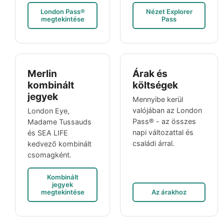
London Pass®
Nézet Explorer
megtekintése
Pass
Merlin
Árak és
kombinált
költségek
jegyek
Mennyibe kerül
valójában az London
London Eye,
Pass® - az összes
Madame Tussauds
napi változattal és
és SEA LIFE
családi árral.
kedvező kombinált
csomagként.
Kombinált
jegyek
megtekintése
Az árakhoz