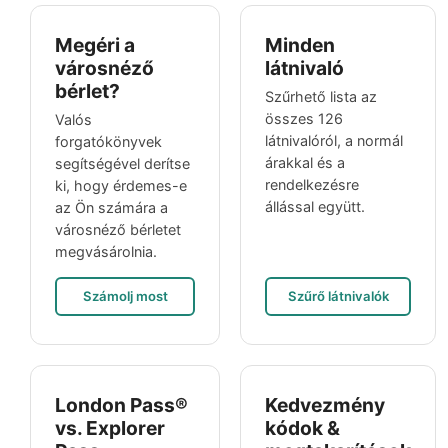
Megéri a
Minden
városnéző
látnivaló
bérlet?
Szűrhető lista az
összes 126
Valós
látnivalóról, a normál
forgatókönyvek
árakkal és a
segítségével derítse
rendelkezésre
ki, hogy érdemes-e
állással együtt.
az Ön számára a
városnéző bérletet
megvásárolnia.
Számolj most
Szűrő látnivalók
London Pass®
Kedvezmény
vs. Explorer
kódok &