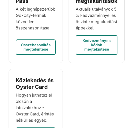
Pass
megtakarítások
A két legnépszerűbb
Aktuális utalványok 5
Go-City-termék
% kedvezménnyel és
közvetlen
őszinte megtakarítási
összehasonlítása.
tippekkel.
Kedvezményes
Összehasonlítás
kódok
megtekintése
megtekintése
Közlekedés és
Oyster Card
Hogyan juthatsz el
olcsón a
látnivalókhoz -
Oyster Card, érintés
nélküli és egyéb.