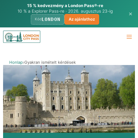
15 % kedvezmény a London Pass®-re
10 % a Explorer Pass-re · 2026. augusztus 23-ig
✕
LONDON
Az ajánlathoz
Kód
Ugrás
M
a
tartalomra
Honlap
Gyakran ismételt kérdések