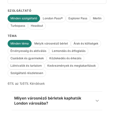
SZOLGÁLTATÓ
Minden szolgáltató
London Pass®
Explorer Pass
Merlin
Turbopass
Headout
TÉMA
Minden téma
Melyik városnéző bérlet
Árak és költségek
Érvényesség és aktiválás
Lemondás és átfoglalás
Családok és gyermekek
Közlekedés és érkezés
Látnivalók és tartalom
Kedvezmények és megtakarítások
Szolgáltató részletesen
61% az %61% Kérdések
Milyen városnéző bérletek kaphatók
London városába?