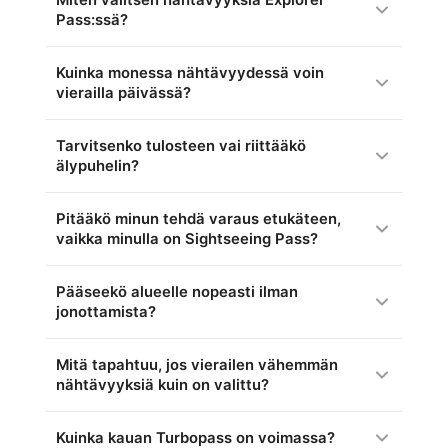
Miten valitsen nähtävyyksiä Explorer
Pass:ssä?
Kuinka monessa nähtävyydessä voin
vierailla päivässä?
Tarvitsenko tulosteen vai riittääkö
älypuhelin?
Pitääkö minun tehdä varaus etukäteen,
vaikka minulla on Sightseeing Pass?
Pääseekö alueelle nopeasti ilman
jonottamista?
Mitä tapahtuu, jos vierailen vähemmän
nähtävyyksiä kuin on valittu?
Kuinka kauan Turbopass on voimassa?