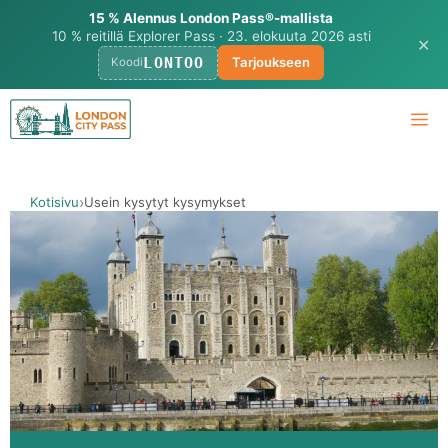
15 % Alennus London Pass®-mallista
10 % reitillä Explorer Pass · 23. elokuuta 2026 asti
✕
LONTOO
Tarjoukseen
Koodi
Siirry
Va
sisältöön
Kotisivu
Usein kysytyt kysymykset