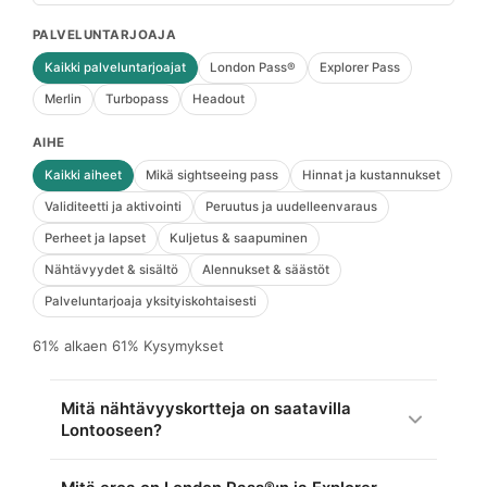
PALVELUNTARJOAJA
Kaikki palveluntarjoajat
London Pass®
Explorer Pass
Merlin
Turbopass
Headout
AIHE
Kaikki aiheet
Mikä sightseeing pass
Hinnat ja kustannukset
Validiteetti ja aktivointi
Peruutus ja uudelleenvaraus
Perheet ja lapset
Kuljetus & saapuminen
Nähtävyydet & sisältö
Alennukset & säästöt
Palveluntarjoaja yksityiskohtaisesti
61% alkaen 61% Kysymykset
Mitä nähtävyyskortteja on saatavilla
Lontooseen?