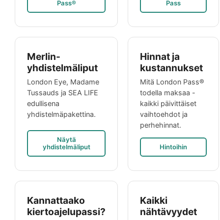
Pass®
Pass
Merlin-
Hinnat ja
yhdistelmäliput
kustannukset
London Eye, Madame
Mitä London Pass®
Tussauds ja SEA LIFE
todella maksaa -
edullisena
kaikki päivittäiset
yhdistelmäpakettina.
vaihtoehdot ja
perhehinnat.
Näytä
yhdistelmäliput
Hintoihin
Kannattaako
Kaikki
kiertoajelupassi?
nähtävyydet