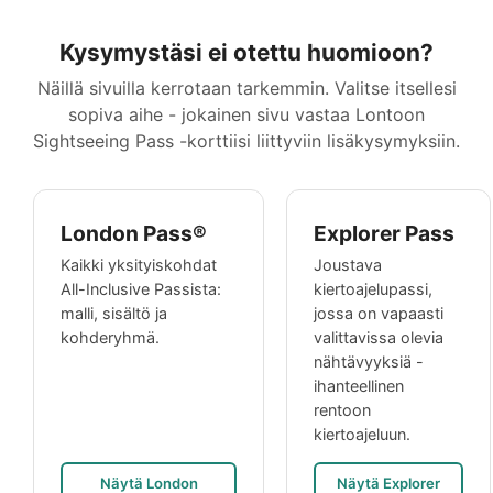
Kysymystäsi ei otettu huomioon?
Näillä sivuilla kerrotaan tarkemmin. Valitse itsellesi
sopiva aihe - jokainen sivu vastaa Lontoon
Sightseeing Pass -korttiisi liittyviin lisäkysymyksiin.
London Pass®
Explorer Pass
Kaikki yksityiskohdat
Joustava
All-Inclusive Passista:
kiertoajelupassi,
malli, sisältö ja
jossa on vapaasti
kohderyhmä.
valittavissa olevia
nähtävyyksiä -
ihanteellinen
rentoon
kiertoajeluun.
Näytä London
Näytä Explorer