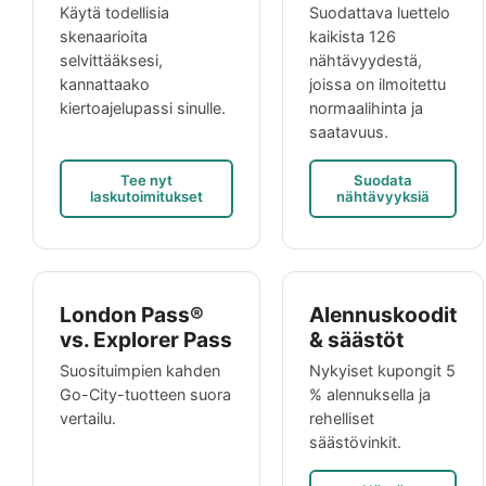
Käytä todellisia
Suodattava luettelo
skenaarioita
kaikista 126
selvittääksesi,
nähtävyydestä,
kannattaako
joissa on ilmoitettu
kiertoajelupassi sinulle.
normaalihinta ja
saatavuus.
Tee nyt
Suodata
laskutoimitukset
nähtävyyksiä
London Pass®
Alennuskoodit
vs. Explorer Pass
& säästöt
Suosituimpien kahden
Nykyiset kupongit 5
Go-City-tuotteen suora
% alennuksella ja
vertailu.
rehelliset
säästövinkit.