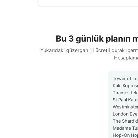
Bu 3 günlük planın ma
Yukarıdaki güzergah 11 ücretli durak içerme
Hesaplama 
Tower of L
Kule Köprüs
Thames tekn
St Paul Kate
Westminste
London Eye
The Shard'
Madame Tu
Hop-On Hop