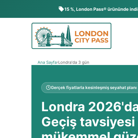
15 %, London Pass® ürününde indi
İçeriğe
geç
Ana Sayfa
Londra'da 3 gün
Gerçek fiyatlarla kesinleşmiş seyahat plan
Londra 2026'da
Geçiş tavsiyesi 
mükemmel güz