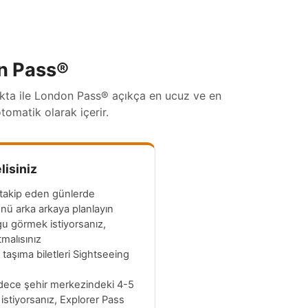
on Pass®
kta ile London Pass® açıkça en ucuz ve en
omatik olarak içerir.
lisiniz
i takip eden günlerde
ünü arka arkaya planlayın
gu görmek istiyorsanız,
malısınız
taşıma biletleri Sightseeing
adece şehir merkezindeki 4-5
istiyorsanız, Explorer Pass