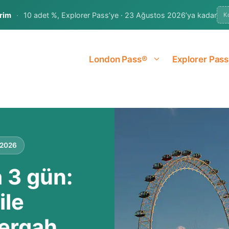
rim
·
10 adet %, Explorer Pass’ye · 23 Ağustos 2026’ya kadar
K
London Pass®
Explorer Pass
ı 2026
 3 gün:
ile
ergah