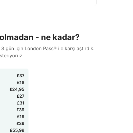
tı olmadan - ne kadar?
 3 gün için London Pass® ile karşılaştırdık.
steriyoruz.
£37
£18
£24,95
£27
£31
£39
£19
£39
£55,99