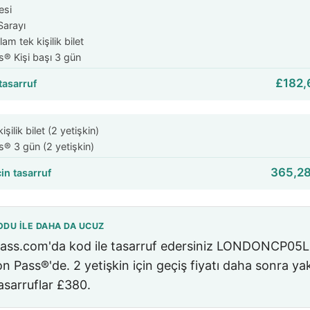
esi
Sarayı
lam tek kişilik bilet
® Kişi başı 3 gün
£182,
tasarruf
şilik bilet (2 yetişkin)
® 3 gün (2 yetişkin)
365,28
çin tasarruf
ODU ILE DAHA DA UCUZ
ss.com'da kod ile tasarruf edersiniz
LONDONCP05L
 Pass®'de. 2 yetişkin için geçiş fiyatı daha sonra yak
asarruflar
£380
.