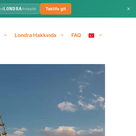
✕
LONDRA
Teklife git
od
Anlaşıldı
Londra Hakkında
FAQ