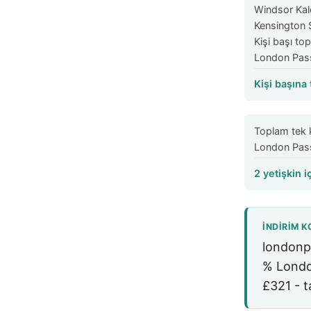
Windsor Kal
Kensington 
Kişi başı top
London Pass
Kişi başına 
Toplam tek ki
London Pass
2 yetişkin i
İNDIRIM K
londonpa
%
London
£321
- t