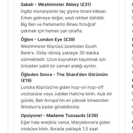
Sabah - Westminster Abbey (
£31
)
İngiliz monarşisinin taç giyme töreni kilisesi.
Erken gelmeye değer, sesli rehber dahildir.
Big Ben ve Parlamento Binası fotoğraf
çekmek için hemen yan tarafta.
Öğlen - London Eye (
£39
)
Westminster Köprüsü üzerinden South
Bank'e. Gidiş-dönüş yaklaşık 30 dakika
sürmektedir. Uzun kuyruktan kaçınmak için
önceden sabit bir zaman aralığı ayırtın.
Öğleden Sonra - The Shard'den Görünüm
(
£19
)
Londra Köprüsü'ne giden hop-on hop-off
otobüsüne veya Jubilee Hattı'na binin. Açık bir
günde, Batı Avrupa'nın en yüksek binasından
Windsor'a kadar görebilirsiniz.
Opsiyonel - Madame Tussauds (
£39
)
Eğer hala enerjiniz varsa, Marylebone'a giden
otobüse binin. Burada yaklaşık 1,5 saat