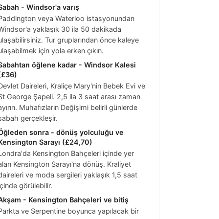
Sabah - Windsor'a varış
Paddington veya Waterloo istasyonundan
Windsor'a yaklaşık 30 ila 50 dakikada
ulaşabilirsiniz. Tur gruplarından önce kaleye
ulaşabilmek için yola erken çıkın.
Sabahtan öğlene kadar - Windsor Kalesi
(
£36
)
Devlet Daireleri, Kraliçe Mary'nin Bebek Evi ve
St George Şapeli. 2,5 ila 3 saat arası zaman
ayırın. Muhafızların Değişimi belirli günlerde
sabah gerçekleşir.
Öğleden sonra - dönüş yolculuğu ve
Kensington Sarayı (
£24,70
)
Londra'da Kensington Bahçeleri içinde yer
alan Kensington Sarayı'na dönüş. Kraliyet
daireleri ve moda sergileri yaklaşık 1,5 saat
içinde görülebilir.
Akşam - Kensington Bahçeleri ve bitiş
Parkta ve Serpentine boyunca yapılacak bir