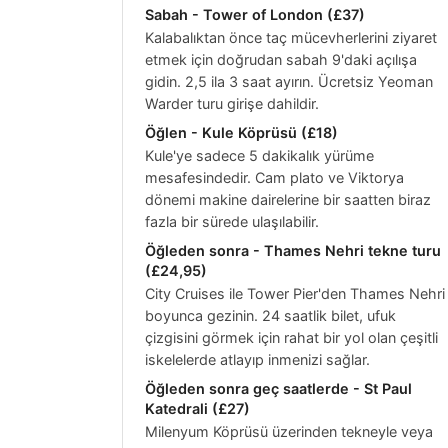
Sabah - Tower of London (
£37
)
Kalabalıktan önce taç mücevherlerini ziyaret
etmek için doğrudan sabah 9'daki açılışa
gidin. 2,5 ila 3 saat ayırın. Ücretsiz Yeoman
Warder turu girişe dahildir.
Öğlen - Kule Köprüsü (
£18
)
Kule'ye sadece 5 dakikalık yürüme
mesafesindedir. Cam plato ve Viktorya
dönemi makine dairelerine bir saatten biraz
fazla bir sürede ulaşılabilir.
Öğleden sonra - Thames Nehri tekne turu
(
£24,95
)
City Cruises ile Tower Pier'den Thames Nehri
boyunca gezinin. 24 saatlik bilet, ufuk
çizgisini görmek için rahat bir yol olan çeşitli
iskelelerde atlayıp inmenizi sağlar.
Öğleden sonra geç saatlerde - St Paul
Katedrali (
£27
)
Milenyum Köprüsü üzerinden tekneyle veya