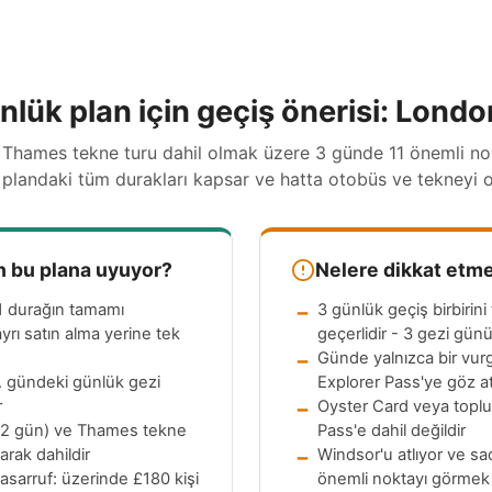
nlük plan için geçiş önerisi: Lond
 Thames tekne turu dahil olmak üzere 3 günde 11 önemli no
landaki tüm durakları kapsar ve hatta otobüs ve tekneyi ot
 bu plana uyuyor?
Nelere dikkat etme
1 durağın tamamı
3 günlük geçiş birbirin
yrı satın alma yerine tek
geçerlidir - 3 gezi gün
Günde yalnızca bir vur
3. gündeki günlük gezi
Explorer Pass'ye göz at
r
Oyster Card veya toplu 
(2 gün) ve Thames tekne
Pass'e dahil değildir
arak dahildir
Windsor'u atlıyor ve s
 tasarruf: üzerinde
£180
kişi
önemli noktayı görmek 