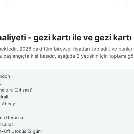
liyeti - gezi kartı ile ve gezi kar
ktedir. 2026'daki tüm bireysel fiyatları topladık ve bunları
başlangıçta kişi başıdır, aşağıda 2 yetişkin için toplamı gö
ondon
ü
e turu (24 saat)
drali
r Abbey
den Görünüm
ssauds
-Off Otobüs (2 gün)