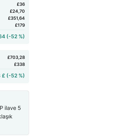
£36
£24,70
£351,64
£179
64 (-52 %)
£703,28
£338
 £ (-52 %)
P
ilave
5
laşık