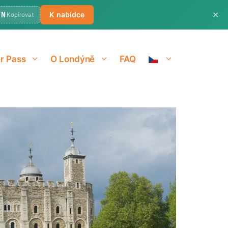
✕
ÝN
K nabídce
Kopírovat
r Pass
O Londýně
FAQ