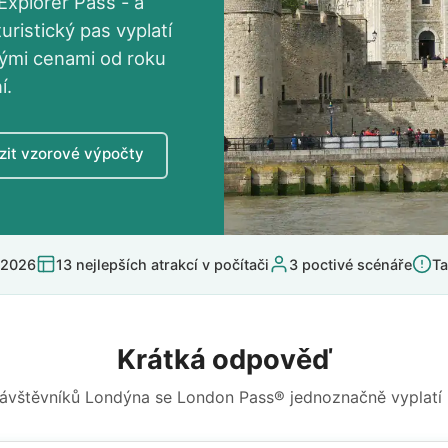
xplorer Pass - a
ristický pas vyplatí
nými cenami od roku
í.
zit vzorové výpočty
 2026
13 nejlepších atrakcí v počítači
3 poctivé scénáře
Ta
Krátká odpověď
návštěvníků Londýna se London Pass® jednoznačně vyplatí -