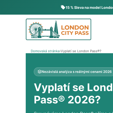
15 % Sleva na model Lond
Přeskočit
na
obsah
Domovská stránka
Vyplatí se London Pass®?
Nezávislá analýza s reálnými cenami 2026
Vyplatí se Lon
Pass® 2026?