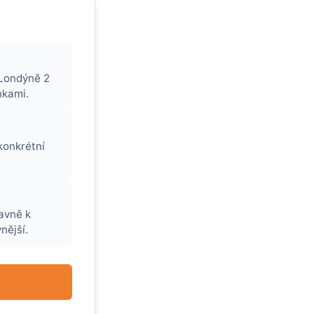
 Londýně 2
nkami.
konkrétní
avně k
nější.