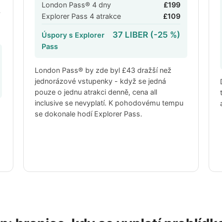
London Pass® 4 dny
£199
ý
Explorer Pass 4 atrakce
£109
37 LIBER (-25 %)
Úspory s Explorer
Pass
London Pass® by zde byl
£43
dražší než
jednorázové vstupenky - když se jedná
pouze o jednu atrakci denně, cena all
inclusive se nevyplatí. K pohodovému tempu
se dokonale hodí Explorer Pass.