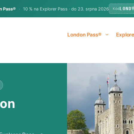
LOND
on Pass®
·
10 % na Explorer Pass · do 23. srpna 2026
Kód
London Pass®
Explore
don