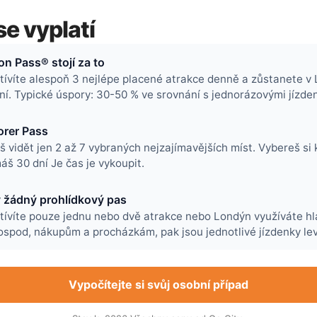
se vyplatí
n Pass® stojí za to
ívíte alespoň 3 nejlépe placené atrakce denně a zůstanete v
ní. Typické úspory:
30-50 %
ve srovnání s jednorázovými jízde
orer Pass
 vidět jen 2 až 7 vybraných nejzajímavějších míst. Vybereš si 
máš
30 dní
Je čas je vykoupit.
 žádný prohlídkový pas
tívíte pouze jednu nebo dvě atrakce nebo Londýn využíváte hl
spod, nákupům a procházkám, pak jsou jednotlivé jízdenky lev
Vypočítejte si svůj osobní případ