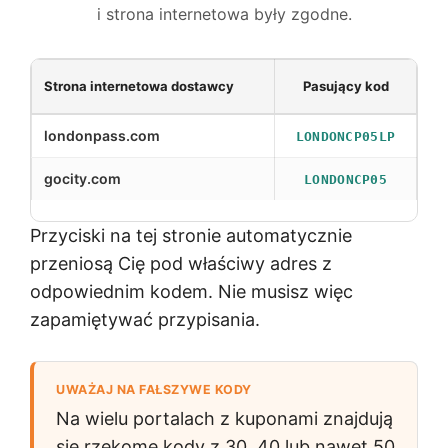
i strona internetowa były zgodne.
Strona internetowa dostawcy
Pasujący kod
Z
londonpass.com
LONDONCP05LP
gocity.com
LONDONCP05
Przyciski na tej stronie automatycznie
przeniosą Cię pod właściwy adres z
odpowiednim kodem. Nie musisz więc
zapamiętywać przypisania.
UWAŻAJ NA FAŁSZYWE KODY
Na wielu portalach z kuponami znajdują
się rzekome kody z 30, 40 lub nawet 50