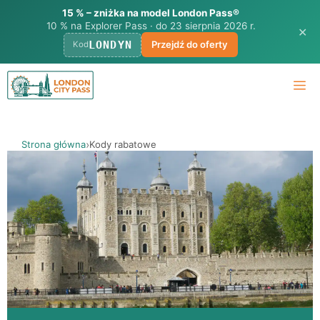
15 % – zniżka na model London Pass®
10 % na Explorer Pass · do 23 sierpnia 2026 r.
✕
LONDYN
Przejdź do oferty
Kod
Przejdź
M
do
treści
Strona główna
Kody rabatowe