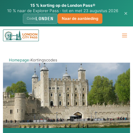
15 % korting op de London Pass®
10 % naar de Explorer Pass · tot en met 23 augustus 2026
✕
LONDEN
Naar de aanbieding
Code
Ga
M
naar
de
inhoud
Homepage
Kortingscodes