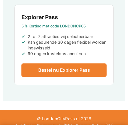
Explorer Pass
5 %
Korting met code
LONDONCP05
2 tot 7 attracties vrij selecteerbaar
Kan gedurende 30 dagen flexibel worden
ingewisseld
90 dagen kosteloos annuleren
Bestel nu Explorer Pass
© LondenCityPass.nl 2026
Juridisch
|
Datenschutz (DE)
|
Privacy Policy (EN)