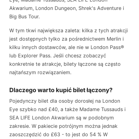
Akwarium
,
London Dungeon
,
Shrek's Adventure
i
Big Bus Tour
.
W tym tkwi największa zaleta: kilka z tych atrakcji
jest dostępnych tylko za pośrednictwem Merlin i
kilku innych dostawców, ale nie w London Pass®
lub Explorer Pass. Jeśli chcesz zobaczyć
konkretnie te atrakcje, bilety łączone są często
najtańszym rozwiązaniem.
Dlaczego warto kupić bilet łączony?
Pojedynczy bilet dla osoby dorosłej na
London
Eye
szybko nad
£40
, a także
Madame Tussauds
i
SEA LIFE London Akwarium
są w podobnym
zakresie. W pakiecie potrójnym można jednak
zaoszczędzić do
£63
- to jest do
54 %
W