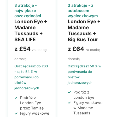
3 atrakcje -
3 atrakcje - z
największe
autobusem
oszczędności
wycieczkowym
London Eye
+
London Eye
+
Madame
Madame
Tussauds
+
Tussauds
+
SEA LIFE
Big Bus Tour
z
£54
z
£64
za osobę
za osobę
dorosłą
dorosłą
Oszczędzasz do
£63
Oszczędzasz
50 %
w
- są to
54 %
w
porównaniu do
porównaniu do
biletów
biletów
jednorazowych
jednorazowych
Podróż z
London Eye
Podróż z
Figury woskowe
London Eye
w
Madame
przez Tamizę
Tussauds
Figury woskowe