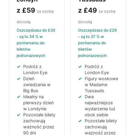
z
£59
z
£49
za osobę
za osobę
dorosłą
dorosłą
Oszczędzasz do
£30
Oszczędzasz do
£29
- są to
34 %
w
- są to
37 %
w
porównaniu do
porównaniu do
biletów
biletów
jednorazowych
jednorazowych
Podróż z
Podróż z
London Eye
London Eye
Dzień
Figury woskowe
zwiedzania w
w
Madame
Big Bus
Tussauds
Idealny na
Dwa
pierwszy dzień
najważniejsze
w Londynie
wydarzenia tuż
Pozostałe bilety
obok siebie
zachowują
Pozostałe bilety
ważność przez
zachowują
90 dni
ważność przez