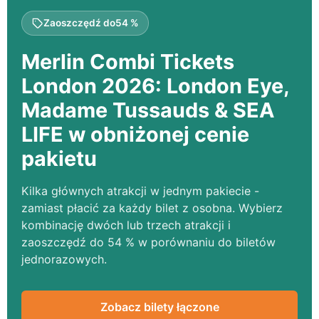
Zaoszczędź do
54 %
Merlin Combi Tickets
London 2026:
London Eye
,
Madame Tussauds
&
SEA
LIFE
w obniżonej cenie
pakietu
Kilka głównych atrakcji w jednym pakiecie -
zamiast płacić za każdy bilet z osobna. Wybierz
kombinację dwóch lub trzech atrakcji i
zaoszczędź do
54 %
w porównaniu do biletów
jednorazowych.
Zobacz bilety łączone