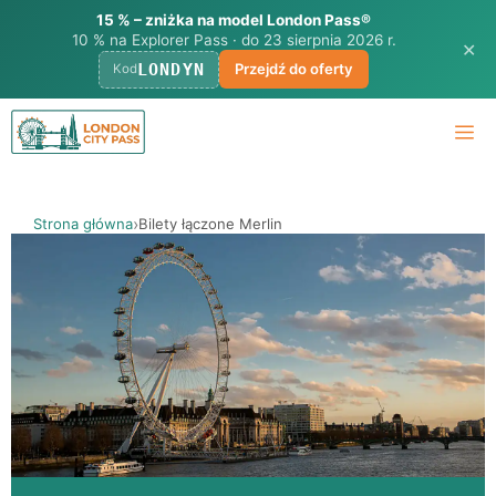
15 % – zniżka na model London Pass®
10 % na Explorer Pass · do 23 sierpnia 2026 r.
✕
LONDYN
Przejdź do oferty
Kod
Przejdź
M
do
treści
Strona główna
Bilety łączone Merlin