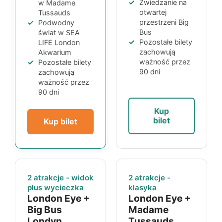
Zwiedzanie na
w
Madame
otwartej
Tussauds
przestrzeni
Big
Podwodny
Bus
świat w
SEA
Pozostałe bilety
LIFE London
zachowują
Akwarium
ważność przez
Pozostałe bilety
90 dni
zachowują
ważność przez
90 dni
Kup
bilet
Kup bilet
2 atrakcje - widok
2 atrakcje -
plus wycieczka
klasyka
London Eye
+
London Eye
+
Big Bus
Madame
Londyn
Tussauds