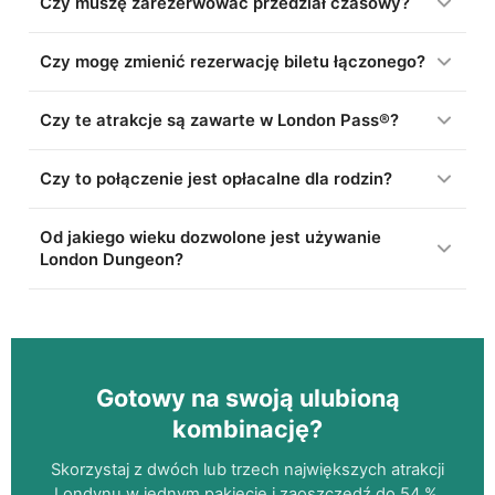
Czy muszę zarezerwować przedział czasowy?
Czy mogę zmienić rezerwację biletu łączonego?
Czy te atrakcje są zawarte w London Pass®?
Czy to połączenie jest opłacalne dla rodzin?
Od jakiego wieku dozwolone jest używanie
London Dungeon?
Gotowy na swoją ulubioną
kombinację?
Skorzystaj z dwóch lub trzech największych atrakcji
Londynu w jednym pakiecie i zaoszczędź do
54 %
.