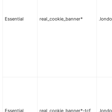
Essential
real_cookie_banner*
.lond
Essential
real_cookie_banner*-tcf
.lond