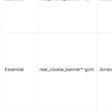
Essential
real_cookie_banner*-gcm
.lond