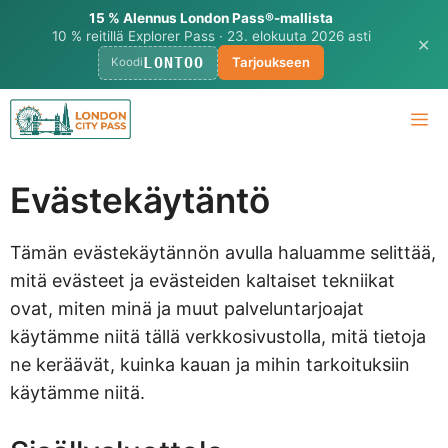
15 % Alennus London Pass®-mallista
10 % reitillä Explorer Pass · 23. elokuuta 2026 asti
✕
LONTOO
Tarjoukseen
Koodi
Siirry
Va
sisältöön
Evästekäytäntö
Tämän evästekäytännön avulla haluamme selittää,
mitä evästeet ja evästeiden kaltaiset tekniikat
ovat, miten minä ja muut palveluntarjoajat
käytämme niitä tällä verkkosivustolla, mitä tietoja
ne keräävät, kuinka kauan ja mihin tarkoituksiin
käytämme niitä.