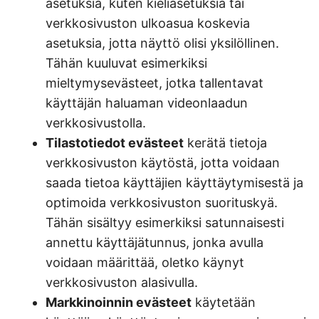
asetuksia, kuten kieliasetuksia tai
verkkosivuston ulkoasua koskevia
asetuksia, jotta näyttö olisi yksilöllinen.
Tähän kuuluvat esimerkiksi
mieltymysevästeet, jotka tallentavat
käyttäjän haluaman videonlaadun
verkkosivustolla.
Tilastotiedot evästeet
kerätä tietoja
verkkosivuston käytöstä, jotta voidaan
saada tietoa käyttäjien käyttäytymisestä ja
optimoida verkkosivuston suorituskyä.
Tähän sisältyy esimerkiksi satunnaisesti
annettu käyttäjätunnus, jonka avulla
voidaan määrittää, oletko käynyt
verkkosivuston alasivulla.
Markkinoinnin evästeet
käytetään