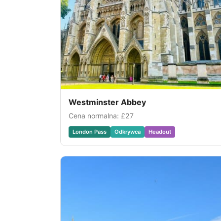
Westminster Abbey
Cena normalna:
£27
London Pass
Odkrywca
Headout