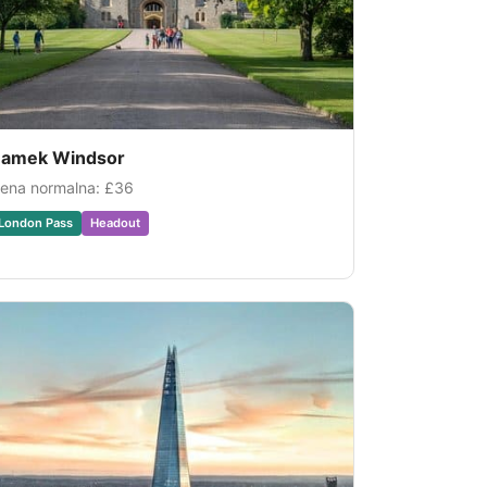
amek Windsor
ena normalna:
£36
London Pass
Headout