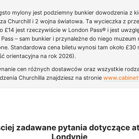
ęsto mylony jest podziemny bunkier dowodzenia z 
za Churchill i 2 wojna światowa
. Ta wycieczka z pr
ło
£14
jest rzeczywiście w
London Pass®
i jest uwzgl
er Pass – sam bunkier i przynależne do niego muzeum 
ne. Standardowa cena biletu wynosi tam około
£30
ść orientacyjna na rok 2026).
nanie cen różnych dostawców oraz wszystkie rodzaj
zenia Churchilla
znajdziesz na stronie
www.cabine
ciej zadawane pytania dotyczące at
Londynie