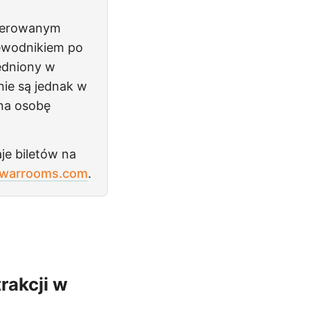
kierowanym
zewodnikiem po
ędniony w
nie są jednak w
na osobę
e biletów na
twarrooms.com
.
rakcji w