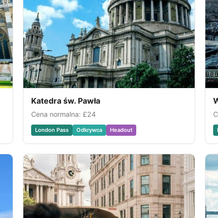
Katedra św. Pawła
W
Cena normalna:
£24
C
London Pass
Odkrywca
Headout