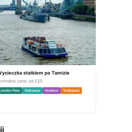
ycieczka statkiem po Tamizie
ormalna cena: od
£25
London Pass
Odkrywca
Headout
Turbopass
i