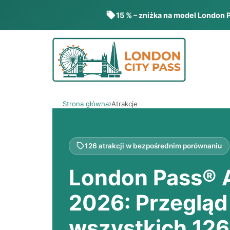
15 % – zniżka na model London 
Przejdź
do
treści
Strona główna
Atrakcje
126 atrakcji w bezpośrednim porównaniu
London Pass® A
2026: Przegląd
wszystkich 126