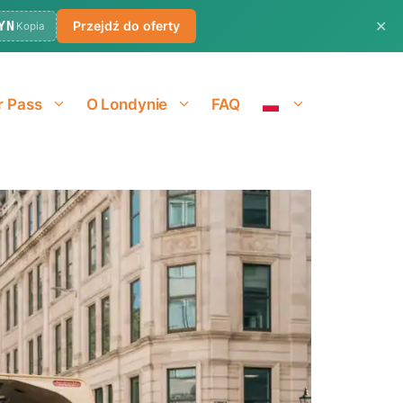
✕
YN
Przejdź do oferty
Kopia
r Pass
O Londynie
FAQ