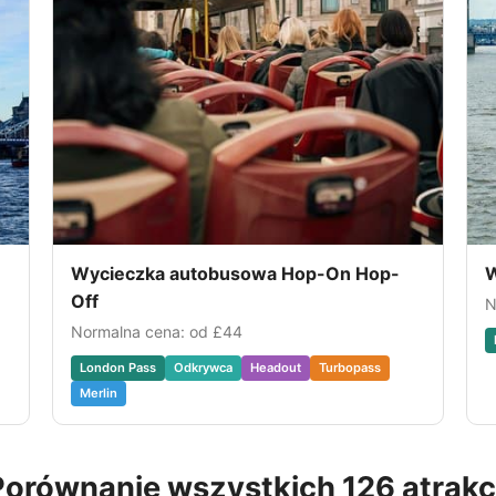
Wycieczka autobusowa Hop-On Hop-
W
Off
N
Normalna cena: od
£44
London Pass
Odkrywca
Headout
Turbopass
Merlin
Porównanie wszystkich 126 atrakcj