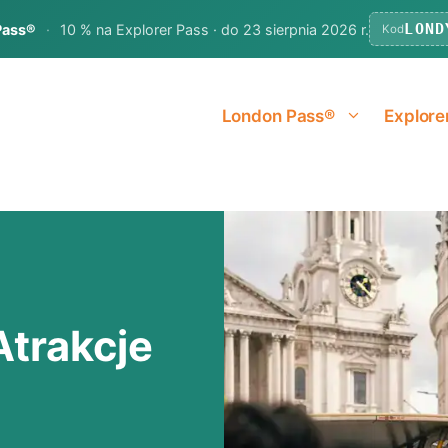
LOND
Pass®
·
10 % na Explorer Pass · do 23 sierpnia 2026 r.
Kod
London Pass®
Explore
trakcje