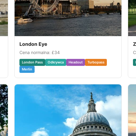
London Eye
Z
Cena normalna:
£34
C
London Pass
Odkrywca
Headout
Turbopass
Merlin