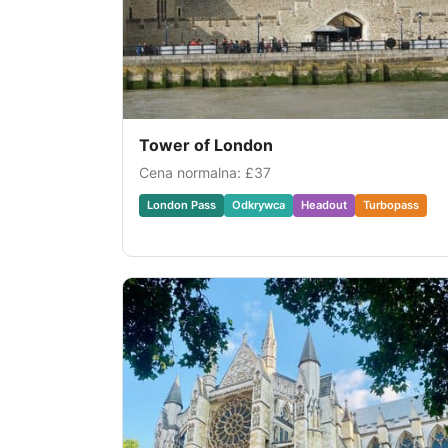
Tower of London
Cena normalna:
£37
London Pass
Odkrywca
Headout
Turbopass