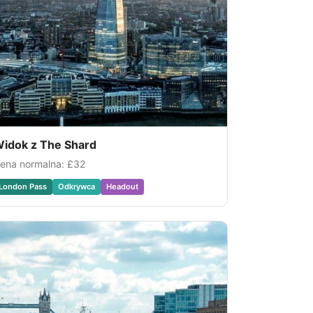
idok z The Shard
ena normalna:
£32
London Pass
Odkrywca
Headout