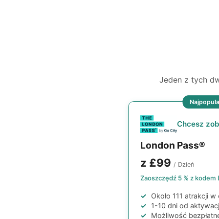
Jeden z tych dw
Najpopula
Chcesz zob
London Pass®
z
£99
/ Dzień
Zaoszczędź 5 % z kodem
Około 111 atrakcji w 
1-10 dni od aktywacj
Możliwość bezpłatne