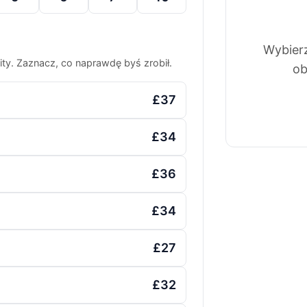
Wybierz
ty. Zaznacz, co naprawdę byś zrobił.
ob
£37
£34
£36
£34
£27
£32