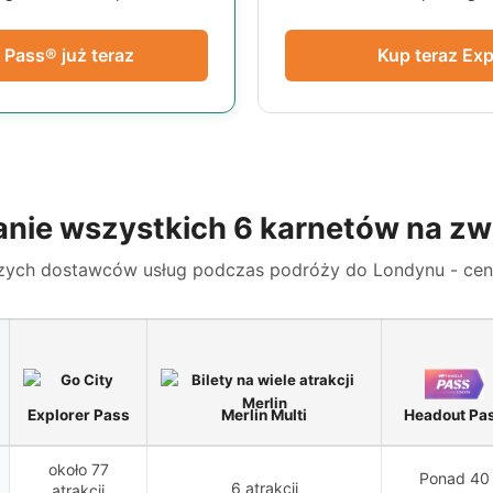
Pass® już teraz
Kup teraz Exp
nie wszystkich 6 karnetów na zw
zych dostawców usług podczas podróży do Londynu - ceny, 
Explorer Pass
Merlin Multi
Headout Pa
około 77
Ponad 40
6 atrakcji
atrakcji