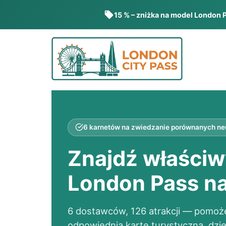
15 % – zniżka na model London 
Przejdź
do
treści
6 karnetów na zwiedzanie porównanych neu
Znajdź właściw
London Pass
na
6 dostawców, 126 atrakcji — pomoż
odpowiednią kartę turystyczną, dzi