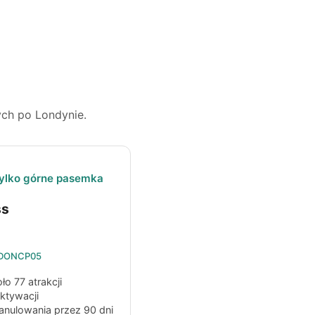
ych po Londynie.
tylko górne pasemka
ss
DONCP05
o 77 atrakcji
ktywacji
anulowania przez 90 dni