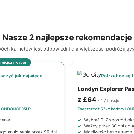
Nasze 2 najlepsze rekomendacje
óch karnetów jest odpowiedni dla większości podróżując
rniejszy wybór
aczyć jak najwięcej
Potrzebne są 
Londyn Explorer Pa
z
£64
/ 2 Atrakcje
LONDONCP05LP
Zaoszczędź 5 % z kodem
LON
cenie
Wybrać 2–7 spośród okoł
i
Ważny przez 30 dni od a
go anulowania przez 90 dni
Możliwość bezpłatnego 