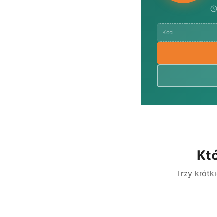
Kod
Któ
Trzy krótki