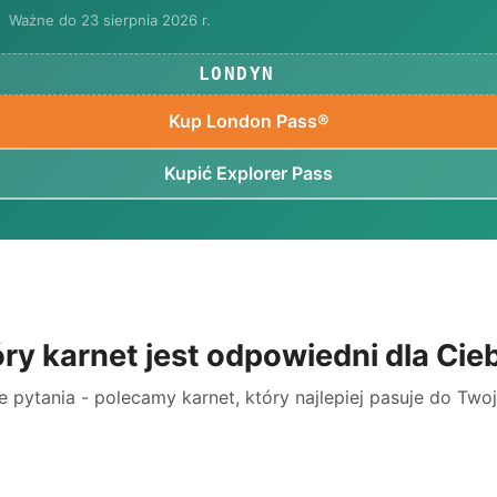
Ważne do 23 sierpnia 2026 r.
LONDYN
Kup London Pass®
Kupić Explorer Pass
ry karnet jest odpowiedni dla Cie
e pytania - polecamy karnet, który najlepiej pasuje do Two