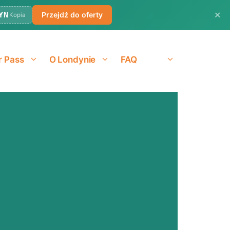
✕
YN
Przejdź do oferty
Kopia
r Pass
O Londynie
FAQ