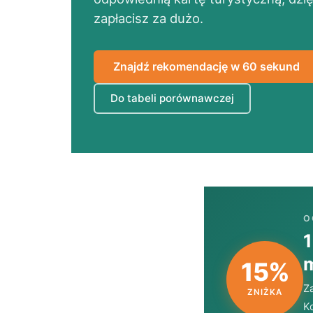
zapłacisz za dużo.
Znajdź rekomendację w 60 sekund
Do tabeli porównawczej
O
1
m
15%
Z
ZNIŻKA
K