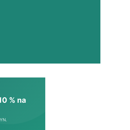
10 % na
YN
.