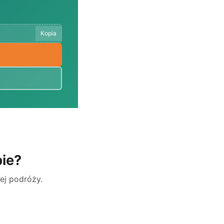
Kopia
bie?
jej podróży.