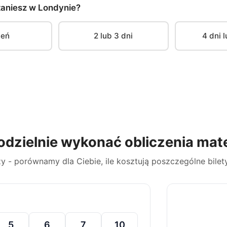
taniesz w Londynie?
ień
2 lub 3 dni
4 dni l
odzielnie wykonać obliczenia ma
y - porównamy dla Ciebie, ile kosztują poszczególne bilety 
5
6
7
10