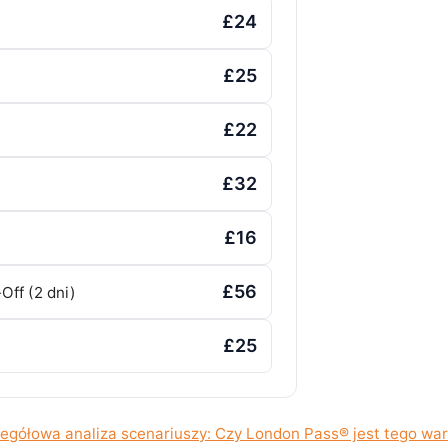
£24
£25
£22
£32
£16
£56
ff (2 dni)
£25
egółowa analiza scenariuszy: Czy London Pass® jest tego wa