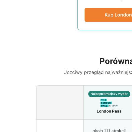
Kup London 
Porówna
Uczciwy przegląd najważniejs
Najpopularniejszy wybór
London Pass
około 111 atrakcji