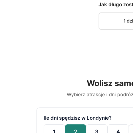
Jak długo zos
1 dz
Wolisz sam
Wybierz atrakcje i dni podróż
Ile dni spędzisz w Londynie?
1
2
3
4