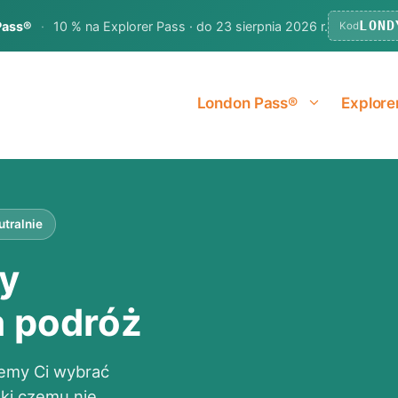
LOND
Pass®
·
10 % na Explorer Pass · do 23 sierpnia 2026 r.
Kod
London Pass®
Explore
tralnie
y
 podróż
emy Ci wybrać
ęki czemu nie