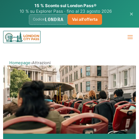
15 % Sconto sul London Pass®
10 % su Explorer Pass · fino al 23 agosto 2026
✕
LONDRA
Vai all'offerta
Codice
Vai
M
al
contenuto
Homepage
Attrazioni