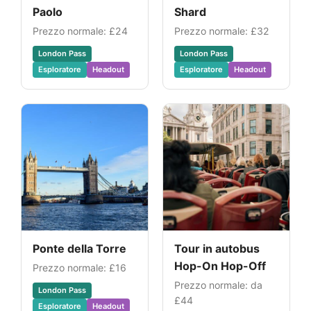
Paolo
Shard
Prezzo normale:
£24
Prezzo normale:
£32
London Pass
London Pass
Esploratore
Headout
Esploratore
Headout
Ponte della Torre
Tour in autobus
Hop-On Hop-Off
Prezzo normale:
£16
Prezzo normale: da
London Pass
£44
Esploratore
Headout