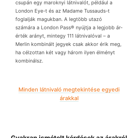
csupán egy maroknyi látnivalót, például a
London Eye-t és az Madame Tussauds-t
foglalják magukban. A legtöbb utazó
számára a London Pass® nyújtja a legjobb ár-
érték arányt, mintegy 111 látnivalóval – a
Merlin kombinált jegyek csak akkor érik meg,
ha célzottan két vagy három ilyen élményt
kombinálsz.
Minden látnivaló megtekintése egyedi
árakkal
Gyakran ismételt kérdések az árakról