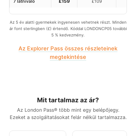
£159
7 látnivaló
£109
£2
Az 5 év alatti gyermekek ingyenesen vehetnek részt. Minden
ár font sterlingben (£) értendő. Kóddal
LONDONCP05
további
5 % kedvezmény.
Az Explorer Pass összes részleteinek
megtekintése
Mit tartalmaz az ár?
Az London Pass® több mint egy belépőjegy.
Ezeket a szolgáltatásokat felár nélkül tartalmazza.