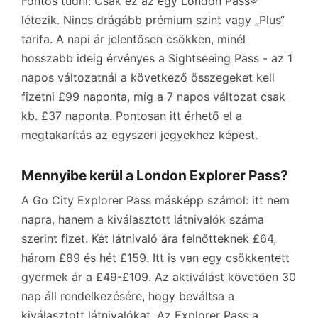
Fontos tudni: Csak ez az egy London Pass®
létezik. Nincs drágább prémium szint vagy „Plus“
tarifa. A napi ár jelentősen csökken, minél
hosszabb ideig érvényes a Sightseeing Pass - az 1
napos változatnál a következő összegeket kell
fizetni
£99
naponta, míg a 7 napos változat csak
kb.
£37
naponta. Pontosan itt érhető el a
megtakarítás az egyszeri jegyekhez képest.
Mennyibe kerül a London Explorer Pass?
A Go City Explorer Pass másképp számol: itt nem
napra, hanem a kiválasztott látnivalók száma
szerint fizet. Két látnivaló ára felnőtteknek
£64
,
három
£89
és hét
£159
. Itt is van egy csökkentett
gyermek ár a
£49-£109
. Az aktiválást követően 30
nap áll rendelkezésére, hogy beváltsa a
kiválasztott látnivalókat. Az Explorer Pass a