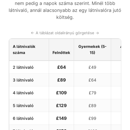
nem pedig a napok száma szerint. Minél több
látnivaló, annál alacsonyabb az egy látnivalóra jutó
költség.
← A táblázat oldalirányú görgetése →
A látnivalók
Gyermekek (5-
Ár at
száma
Felnőttek
15)
£64
2 látnivaló
£49
£3
£89
3 látnivaló
£64
£3
£109
4 látnivaló
£79
£2
£129
5 látnivaló
£89
£2
£149
6 látnivaló
£99
£2