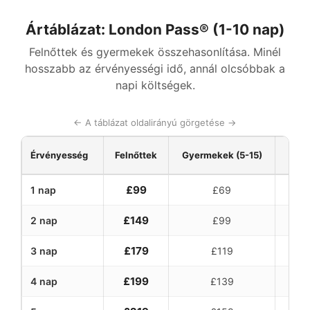
Ártáblázat: London Pass® (1-10 nap)
Felnőttek és gyermekek összehasonlítása. Minél
hosszabb az érvényességi idő, annál olcsóbbak a
napi költségek.
← A táblázat oldalirányú görgetése →
Érvényesség
Felnőttek
Gyermekek (5-15)
Ár n
£99
1 nap
£69
£149
2 nap
£99
£179
3 nap
£119
£199
4 nap
£139