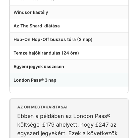
Windsor kastély
Az The Shard kilátása
Hop-On Hop-Off buszos túra (2 nap)
Temze hajókirándulás (24 óra)
Egyéni jegyek összesen
London Pass® 3 nap
AZ ÖN MEGTAKARÍTÁSAI
Ebben a példában az London Pass®
költségei
£179
ahelyett, hogy
£247
az
egyszeri jegyekért. Ezek a következők