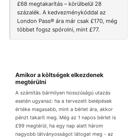
£68
megtakarítás – körülbelül 28
százalék. A kedvezménykóddal az
London Pass® ára már csak
£170
, még
többet fogsz spórolni, mint
£77
.
Amikor a költségek elkezdenek
megtérülni
A számítás bármilyen hosszúságú utazás
esetén ugyanaz: ha a tervezett belépések
értéke magasabb, mint a bérlet ára, akkor
pénzt takarít meg. Még az 1 napos bérlet is
£99
megtérül, ha egy nap alatt három
nagyobb látványosságot látogat meg - az