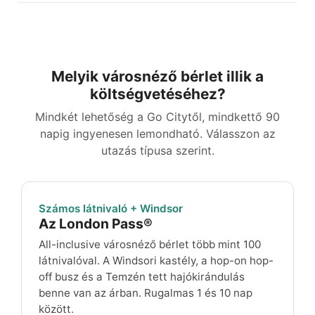
Melyik városnéző bérlet illik a
költségvetéséhez?
Mindkét lehetőség a Go Citytől, mindkettő 90
napig ingyenesen lemondható. Válasszon az
utazás típusa szerint.
Számos látnivaló + Windsor
Az London Pass®
All-inclusive városnéző bérlet több mint 100
látnivalóval. A Windsori kastély, a hop-on hop-
off busz és a Temzén tett hajókirándulás
benne van az árban. Rugalmas 1 és 10 nap
között.