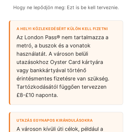
Hogy ne lepődjön meg: Ezt is be kell terveznie.
A HELYI KÖZLEKEDÉSÉRT KÜLÖN KELL FIZETNI
Az London Pass® nem tartalmazza a
metró, a buszok és a vonatok
használatát. A városon belüli
utazásokhoz Oyster Card kártyára
vagy bankkártyával történő
érintésmentes fizetésre van szükség.
Tartózkodásától függően tervezzen
£8-£10
naponta.
UTAZÁS EGYNAPOS KIRÁNDULÁSOKRA
A városon kívüli úti célok, például a