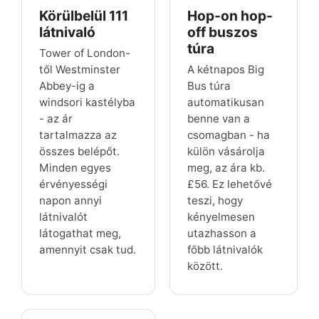
Körülbelül 111
Hop-on hop-
látnivaló
off buszos
túra
Tower of London-
től Westminster
A kétnapos Big
Abbey-ig a
Bus túra
windsori kastélyba
automatikusan
- az ár
benne van a
tartalmazza az
csomagban - ha
összes belépőt.
külön vásárolja
Minden egyes
meg, az ára kb.
érvényességi
£56
. Ez lehetővé
napon annyi
teszi, hogy
látnivalót
kényelmesen
látogathat meg,
utazhasson a
amennyit csak tud.
főbb látnivalók
között.