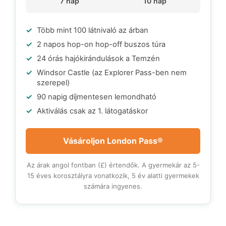
7 nap
10 nap
Több mint 100 látnivaló az árban
2 napos hop-on hop-off buszos túra
24 órás hajókirándulások a Temzén
Windsor Castle (az Explorer Pass-ben nem
szerepel)
90 napig díjmentesen lemondható
Aktiválás csak az 1. látogatáskor
Vásároljon London Pass®
Az árak angol fontban (£) értendők. A gyermekár az 5-
15 éves korosztályra vonatkozik, 5 év alatti gyermekek
számára ingyenes.