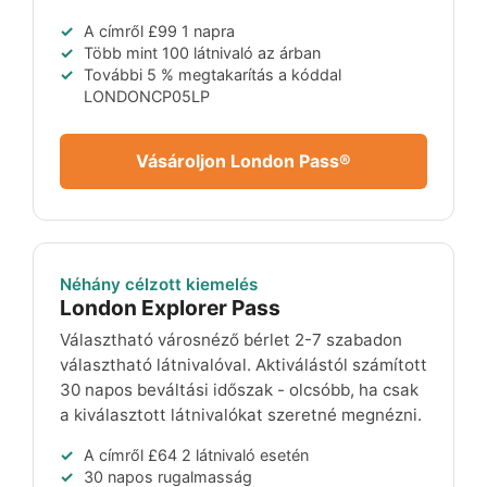
A címről
£99
1 napra
Több mint 100 látnivaló az árban
További 5 % megtakarítás a kóddal
LONDONCP05LP
Vásároljon London Pass®
Néhány célzott kiemelés
London Explorer Pass
Választható városnéző bérlet 2-7 szabadon
választható látnivalóval. Aktiválástól számított
30 napos beváltási időszak - olcsóbb, ha csak
a kiválasztott látnivalókat szeretné megnézni.
A címről
£64
2 látnivaló esetén
30 napos rugalmasság