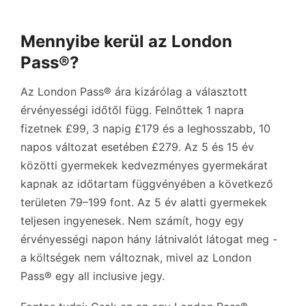
Mennyibe kerül az London
Pass®?
Az London Pass® ára kizárólag a választott
érvényességi időtől függ. Felnőttek 1 napra
fizetnek
£99
, 3 napig
£179
és a leghosszabb, 10
napos változat esetében
£279
. Az 5 és 15 év
közötti gyermekek kedvezményes gyermekárat
kapnak az időtartam függvényében a következő
területen
79–199 font
. Az 5 év alatti gyermekek
teljesen ingyenesek. Nem számít, hogy egy
érvényességi napon hány látnivalót látogat meg -
a költségek nem változnak, mivel az London
Pass® egy all inclusive jegy.