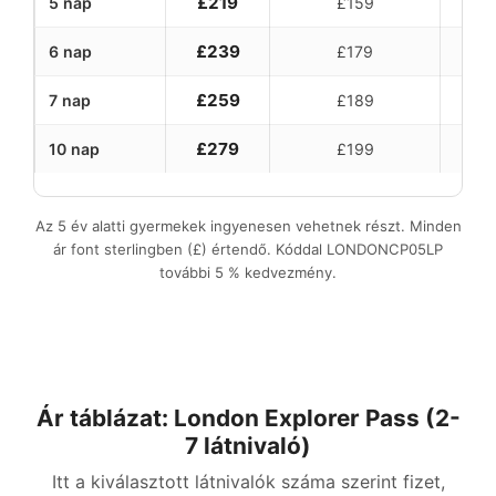
£219
5 nap
£159
£239
6 nap
£179
£259
7 nap
£189
£279
10 nap
£199
Az 5 év alatti gyermekek ingyenesen vehetnek részt. Minden
ár font sterlingben (£) értendő. Kóddal
LONDONCP05LP
további 5 % kedvezmény.
Ár táblázat: London Explorer Pass (2-
7 látnivaló)
Itt a kiválasztott látnivalók száma szerint fizet,