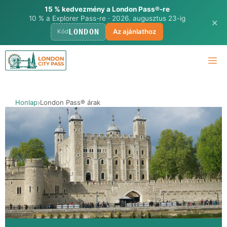
15 % kedvezmény a London Pass®-re
10 % a Explorer Pass-re · 2026. augusztus 23-ig
✕
LONDON
Az ajánlathoz
Kód
Ugrás
M
a
tartalomra
Honlap
London Pass® árak