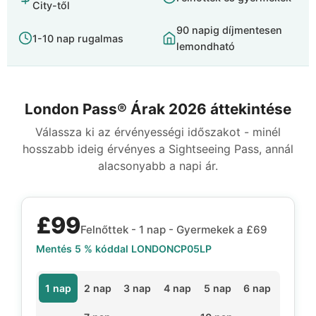
City-től
90 napig díjmentesen
1-10 nap rugalmas
lemondható
London Pass® Árak 2026 áttekintése
Válassza ki az érvényességi időszakot - minél
hosszabb ideig érvényes a Sightseeing Pass, annál
alacsonyabb a napi ár.
£99
Felnőttek -
1 nap
- Gyermekek a
£69
Mentés 5 % kóddal
LONDONCP05LP
1 nap
2 nap
3 nap
4 nap
5 nap
6 nap